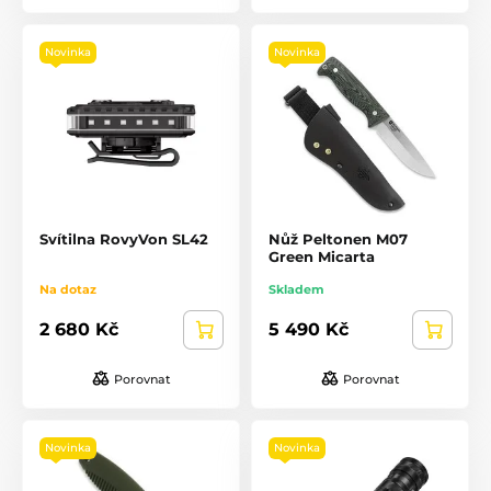
Novinka
Novinka
Svítilna RovyVon SL42
Nůž Peltonen M07
Green Micarta
Na dotaz
Skladem
2 680 Kč
5 490 Kč
Porovnat
Porovnat
Novinka
Novinka