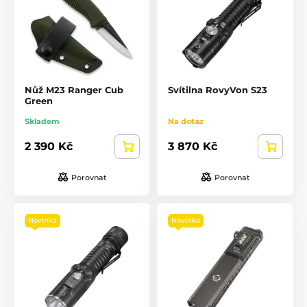
Nůž M23 Ranger Cub
Svítilna RovyVon S23
Green
Skladem
Na dotaz
2 390 Kč
3 870 Kč
Porovnat
Porovnat
Novinka
Novinka