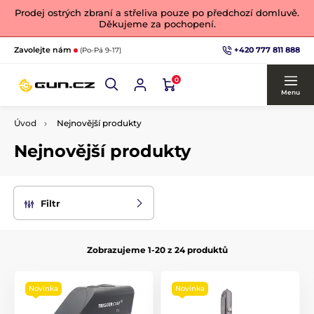
Prodej ostrých zbraní a střeliva pouze po předchozí domluvě.
Děkujeme za pochopení.
+420 777 811 888
Zavolejte nám
(Po-Pá 9-17)
0
Menu
Úvod
Nejnovější produkty
Nejnovější produkty
Filtr
Zobrazujeme 1-20 z 24 produktů
Novinka
Novinka