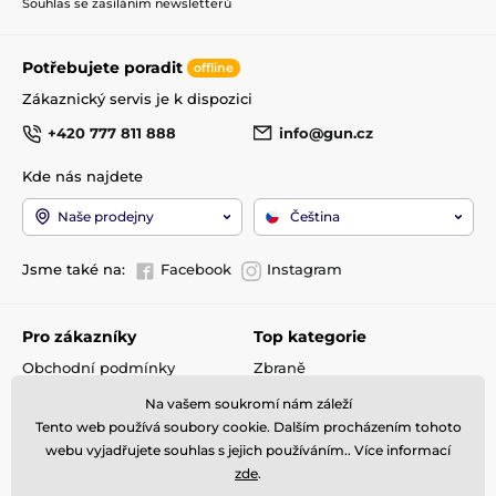
Souhlas se zasíláním newsletterů
Potřebujete poradit
offline
Zákaznický servis je k dispozici
+420 777 811 888
info@gun.cz
Kde nás najdete
Naše prodejny
Čeština
Jsme také na:
Facebook
Instagram
Pro zákazníky
Top kategorie
Obchodní podmínky
Zbraně
Doprava a platba
Optika
Na vašem soukromí nám záleží
Reklamace
Střelivo
Tento web používá soubory cookie. Dalším procházením tohoto
Kontakty
Příslušenství
webu vyjadřujete souhlas s jejich používáním.. Více informací
GDPR
Detektory kovů
zde
.