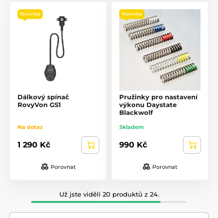
Novinka
Novinka
Dálkový spínač
Pružinky pro nastavení
RovyVon GS1
výkonu Daystate
Blackwolf
Na dotaz
Skladem
1 290 Kč
990 Kč
Porovnat
Porovnat
Už jste viděli 20 produktů z 24.