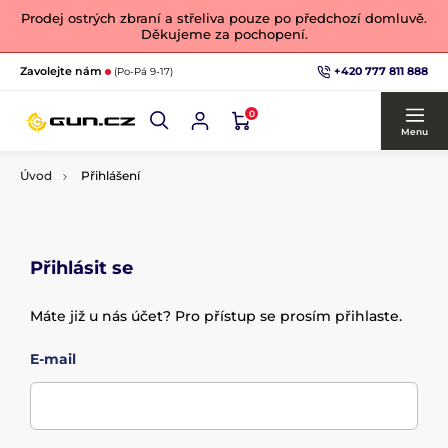
Prodej ostrých zbraní a střeliva pouze po předchozí domluvě.
Děkujeme za pochopení.
+420 777 811 888
Zavolejte nám
(Po-Pá 9-17)
0
Menu
Úvod
Přihlášení
Přihlásit se
Máte již u nás účet? Pro přístup se prosím přihlaste.
E-mail