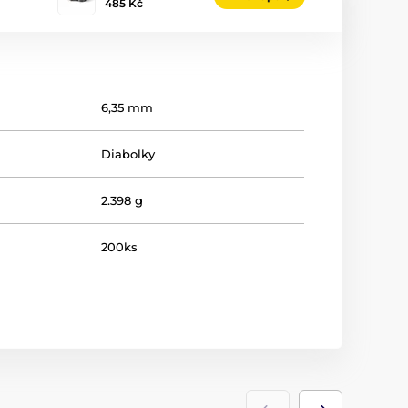
485 Kč
6,35 mm
Diabolky
2.398 g
200ks