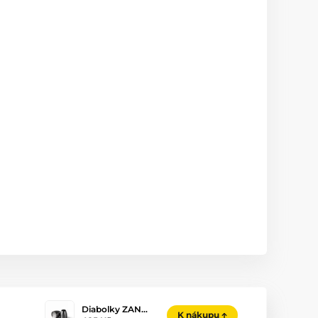
Diabolky ZAN…
K nákupu