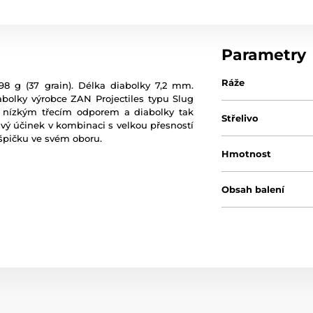
Parametry
Ráže
98 g (37 grain). Délka diabolky 7,2 mm.
bolky výrobce ZAN Projectiles typu Slug
á nízkým třecím odporem a diabolky tak
Střelivo
anivý účinek v kombinaci s velkou přesností
 špičku ve svém oboru.
Hmotnost
Obsah balení