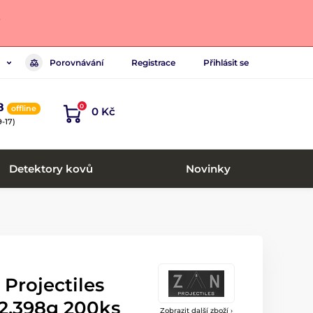
.
Porovnávání
Registrace
Přihlásit se
8
0
offline
0 Kč
-17)
Detektory kovů
Novinky
Projectiles
2,398g 200ks
Zobrazit další zboží ›