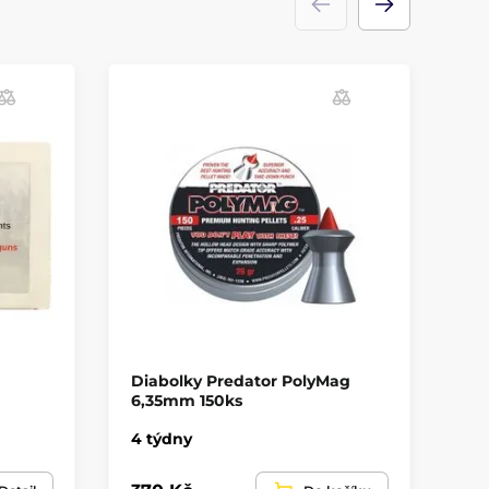
Diabolky Predator PolyMag
Di
6,35mm 150ks
Re
4 týdny
Sk