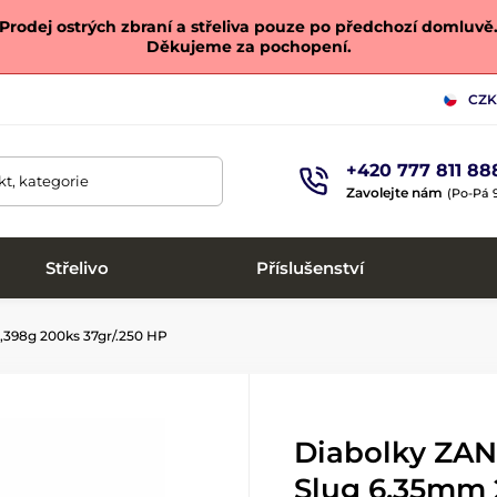
Prodej ostrých zbraní a střeliva pouze po předchozí domluvě
Děkujeme za pochopení.
CZK
+420 777 811 88
t, kategorie
Zavolejte nám
(Po-Pá 9
Střelivo
Příslušenství
,398g 200ks 37gr/.250 HP
Diabolky ZAN 
Slug 6,35mm 