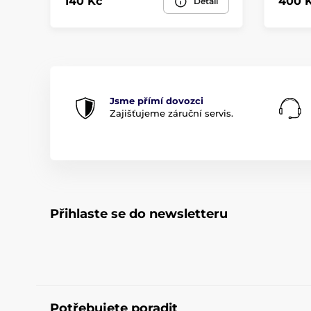
140 Kč
400 
Detail
Jsme přímí dovozci
Zajišťujeme záruční servis.
Přihlaste se do newsletteru
Potřebujete poradit