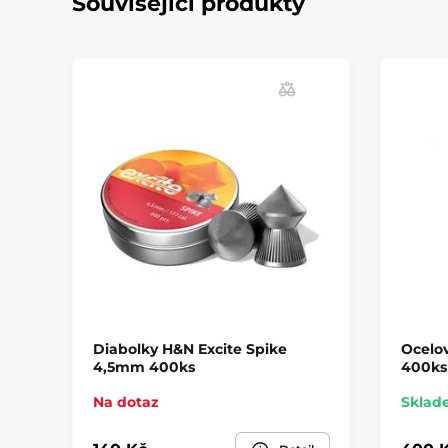
Související produkty
Diabolky H&N Excite Spike
Ocelo
4,5mm 400ks
400ks
Na dotaz
Sklad