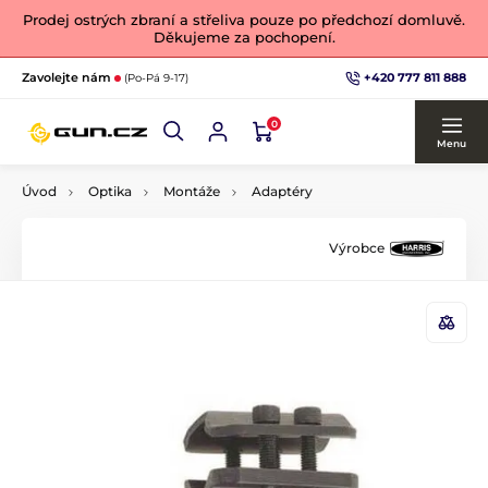
Prodej ostrých zbraní a střeliva pouze po předchozí domluvě.
Děkujeme za pochopení.
+420 777 811 888
Zavolejte nám
(Po-Pá 9-17)
0
Menu
Úvod
Optika
Montáže
Adaptéry
Výrobce