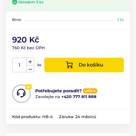
Skladem 3 ks
Brno
3 ks
920 Kč
760 Kč bez DPH
Do košíku
ks
Potřebujete poradit?
offline
Zavolejte na
+420 777 811 888
Kód produktu:
HB-4
Záruka:
24 měsíců