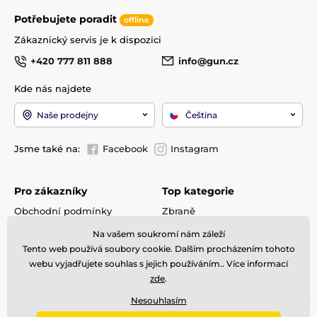
Potřebujete poradit
offline
Zákaznický servis je k dispozici
+420 777 811 888
info@gun.cz
Kde nás najdete
Naše prodejny
Čeština
Jsme také na:
Facebook
Instagram
Pro zákazníky
Top kategorie
Obchodní podmínky
Zbraně
Doprava a platba
Optika
Na vašem soukromí nám záleží
Reklamace
Střelivo
Tento web používá soubory cookie. Dalším procházením tohoto
Kontakty
Příslušenství
webu vyjadřujete souhlas s jejich používáním.. Více informací
zde
.
GDPR
Detektory kovů
Nesouhlasím