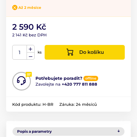
Až 2 měsíce
2 590 Kč
2 141 Kč bez DPH
Do košíku
ks
Potřebujete poradit?
offline
Zavolejte na
+420 777 811 888
Kód produktu:
H-BR
Záruka:
24 měsíců
Popis a parametry