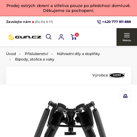
Prodej ostrých zbraní a střeliva pouze po předchozí domluvě.
Děkujeme za pochopení.
+420 777 811 888
Zavolejte nám
(Po-Pá 9-17)
0
Menu
Úvod
Příslušenství
Náhradní díly a doplňky
Bipody, stolice a vaky
Výrobce