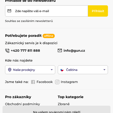
Přihlaste se do newsletteru
Zde napište váš e-mail
Přihlásit
Souhlas se zasíláním newsletterů
Potřebujete poradit
offline
Zákaznický servis je k dispozici
+420 777 811 888
info@gun.cz
Kde nás najdete
Naše prodejny
Čeština
Jsme také na:
Facebook
Instagram
Pro zákazníky
Top kategorie
Obchodní podmínky
Zbraně
Doprava a platba
Optika
Na vašem soukromí nám záleží