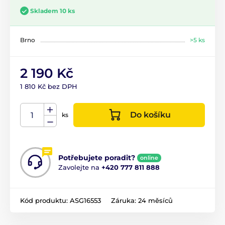
Skladem 10 ks
Brno
>5 ks
2 190 Kč
1 810 Kč bez DPH
Do košíku
ks
Potřebujete poradit?
online
Zavolejte na
+420 777 811 888
Kód produktu:
ASG16553
Záruka:
24 měsíců