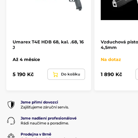
Umarex T4E HDB 68, kal. .68, 16
Vzduchová pist
J
4,5mm
Až 4 měsíce
Na dotaz
5 190 Kč
1 890 Kč
Do košíku
Jsme přímí dovozci
Zajišťujeme záruční servis.
Jsme nadšení profesionálové
Rádi naučíme a poradíme.
Prodejna v Brně