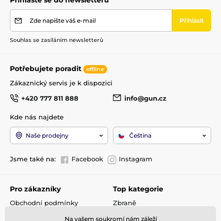
Přihlaste se do newsletteru
Zde napište váš e-mail
Přihlásit
Souhlas se zasíláním newsletterů
Potřebujete poradit
offline
Zákaznický servis je k dispozici
+420 777 811 888
info@gun.cz
Kde nás najdete
Naše prodejny
Čeština
Jsme také na:
Facebook
Instagram
Pro zákazníky
Top kategorie
Obchodní podmínky
Zbraně
Doprava a platba
Optika
Na vašem soukromí nám záleží