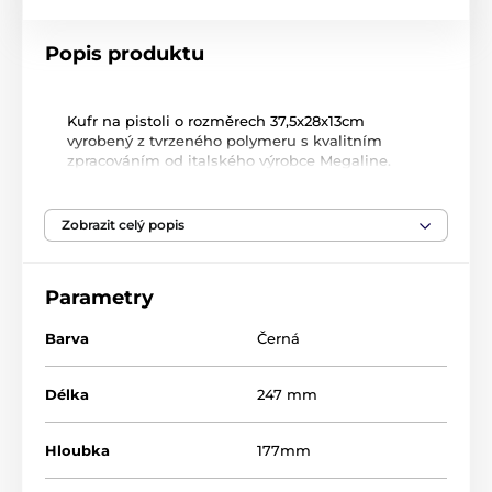
Popis produktu
Kufr na pistoli o rozměrech 37,5x28x13cm
vyrobený z tvrzeného polymeru s kvalitním
zpracováním od italského výrobce Megaline.
Vnitřní povrch kufru je vyplněn molitanovou
vložkou se strukturou tzv. žraločí čelisti, která
zabraňuje pohybu zbraně. Kufr má dvě
Zobrazit celý popis
zacvakávací packy.
Uvedené rozměry jsou vnitřní.
Parametry
Barva
Černá
Délka
247 mm
Hloubka
177mm