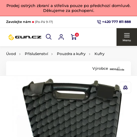
Prodej ostrých zbraní a střeliva pouze po předchozí domluvě.
Děkujeme za pochopení.
+420 777 811 888
Zavolejte nám
(Po-Pá 9-17)
0
Menu
Úvod
Příslušenství
Pouzdra a kufry
Kufry
Výrobce