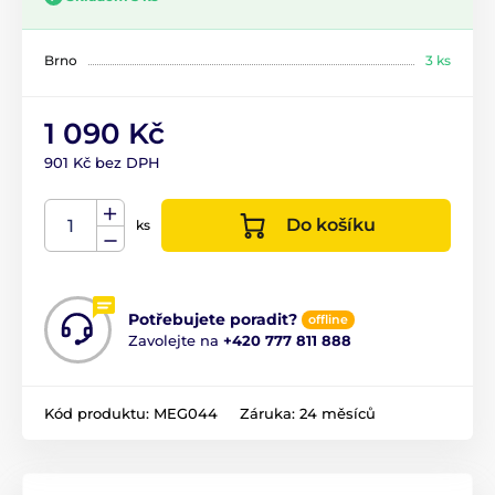
Brno
3 ks
1 090 Kč
901 Kč bez DPH
Do košíku
ks
Potřebujete poradit?
offline
Zavolejte na
+420 777 811 888
Kód produktu:
MEG044
Záruka:
24 měsíců