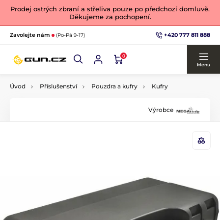
Prodej ostrých zbraní a střeliva pouze po předchozí domluvě.
Děkujeme za pochopení.
+420 777 811 888
Zavolejte nám
(Po-Pá 9-17)
0
Menu
Úvod
Příslušenství
Pouzdra a kufry
Kufry
Výrobce