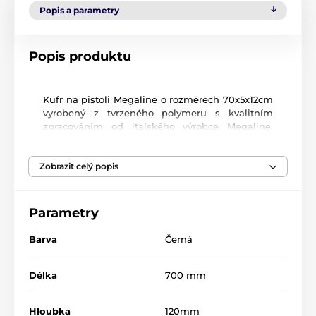
Popis a parametry
Popis produktu
Kufr na pistoli Megaline o rozměrech 70x5x12cm
vyrobený z tvrzeného polymeru s kvalitním
zpracováním od italského výrobce Megaline.
Vnitřní povrch kufru je vyplněn molitanovou
vložkou se strukturou tzv. žraločí čelisti, která
Zobrazit celý popis
zabraňuje pohybu zbraně. Kufr má dvě
zacvakávací packy a panty jsou pro větší
odolnost kovové. Uvedené rozměry jsou vnitřní.
Parametry
Barva
Černá
Délka
700 mm
Hloubka
120mm