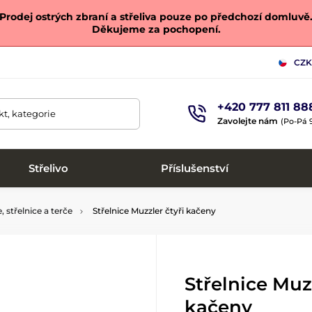
Prodej ostrých zbraní a střeliva pouze po předchozí domluvě
Děkujeme za pochopení.
CZK
+420 777 811 88
t, kategorie
Zavolejte nám
(Po-Pá 9
Střelivo
Příslušenství
, střelnice a terče
Střelnice Muzzler čtyři kačeny
Střelnice Muzz
kačeny