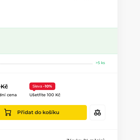
>5 ks
 Kč
Sleva
-10%
dní cena
Ušetříte 100 Kč
Přidat do košíku