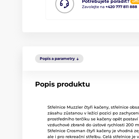
Potřebujete poradit?
offl
Zavolejte na
+420 777 811 888
Popis a parametry
Popis produktu
Střelnice Muzzler čtyři kačeny, střelnice obsa
zásahu zůstanou v ležící pozici po zachyce
prostředního terčíku se kačeny opět postav
vzduchové zbraně do úsťové rychlosti 200 m
Střelnice Crosman čtyři kačeny je vhodná ze
ale i pro rekreační střelbu. Celá střelnice j