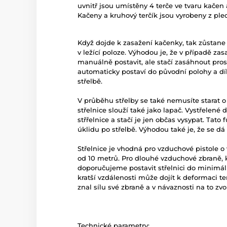
uvnitř jsou umístěny 4 terče ve tvaru kačen 
Kačeny a kruhový terčík jsou vyrobeny z pl
Když dojde k zasažení kačenky, tak zůstane
v ležící poloze. Výhodou je, že v případě za
manuálně postavit, ale stačí zasáhnout pros
automaticky postaví do původní polohy a d
střelbě.
V průběhu střelby se také nemusíte starat o o
střelnice slouží také jako lapač. Vystřelené 
střřelnice a stačí je jen občas vysypat. Tato f
úklidu po střelbě. Výhodou také je, že se dá
Střelnice je vhodná pro vzduchové pistole o
od 10 metrů. Pro dlouhé vzduchové zbraně, k
doporučujeme postavit střelnici do minimální
kratší vzdálenosti může dojít k deformaci ter
znal sílu své zbraně a v návaznosti na to zvo
Technické parametry: