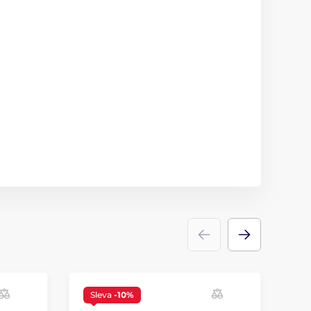
Sleva
-10%