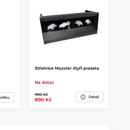
Střelnice Muzzler čtyři prasata
Ot
Na dotaz
Sk
990 Kč
Detail
49
ošíku
890 Kč