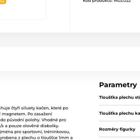
Kód produktu:
MUZ022
ine
Parametry
Tloušťka plechu st
huje čtyři siluety kačen, které po
Tloušťka plechu k
ní magnetem. Po zasažení
í do původní polohy. Vhodné pro
/s a pouze olověné diabolky.
Rozměry figurky
jména pro sportovní, tréninkovou,
e vyrobena z plechu o tloušťce 1mm a