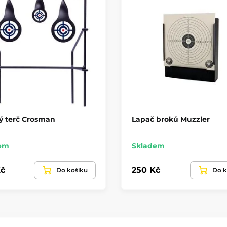
ý terč Crosman
Lapač broků Muzzler
em
Skladem
č
250 Kč
Do košíku
Do k