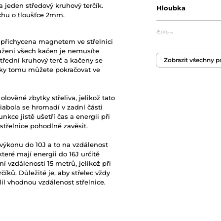
a jeden středový kruhový terčík.
Hloubka
echu o tloušťce 2mm.
Šířka
 přichycena magnetem ve střelnici
sažení všech kačen je nemusíte
Výška
třední kruhový terč a kačeny se
Zobrazit všechny 
íky tomu můžete pokračovat ve
lověné zbytky střeliva, jelikož tato
diabola se hromadí v zadní části
unkce jistě ušetří čas a energii při
 střelnice pohodlně zavěsit.
 výkonu do 10J a to na vzdálenost
teré mají energii do 16J určitě
 vzdálenosti 15 metrů, jelikož při
číků. Důležité je, aby střelec vždy
lil vhodnou vzdálenost střelnice.