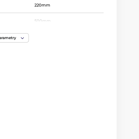
220mm
500mm
200mm
parametry