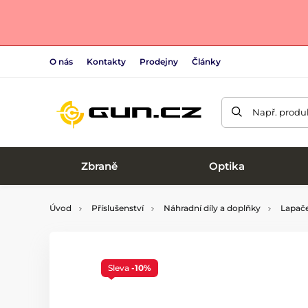
O nás
Kontakty
Prodejny
Články
Např. produk
Zbraně
Optika
Úvod
Příslušenství
Náhradní díly a doplňky
Lapače
Sleva
-10%