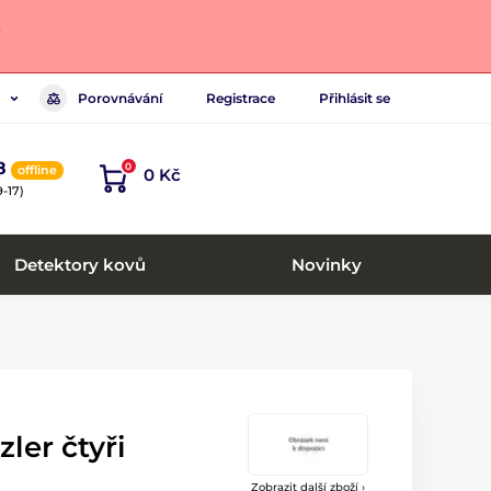
.
Porovnávání
Registrace
Přihlásit se
8
0
offline
0 Kč
-17)
Detektory kovů
Novinky
ler čtyři
Zobrazit další zboží ›