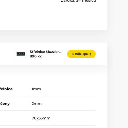
Záruka:
24 měsíců
Střelnice Muzzler…
K nákupu
890 Kč
řelnice
1mm
ačeny
2mm
70x55mm