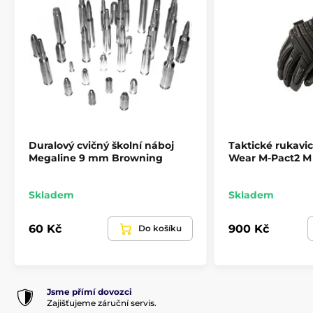
Duralový cvičný školní náboj
Taktické rukavi
Megaline 9 mm Browning
Wear M-Pact2 M
Produkt je zařazen v kategoriích
Skladem
Skladem
Příslušenství
Náhradní díly a doplňky
60 Kč
900 Kč
Do košíku
Náhradní díly
Doplňky ke zbraním
Jsme přímí dovozci
Zajišťujeme záruční servis.