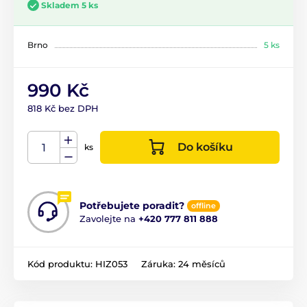
Skladem 5 ks
Brno
5 ks
990 Kč
818 Kč bez DPH
Do košíku
ks
Potřebujete poradit?
offline
Zavolejte na
+420 777 811 888
Kód produktu:
HIZ053
Záruka:
24 měsíců