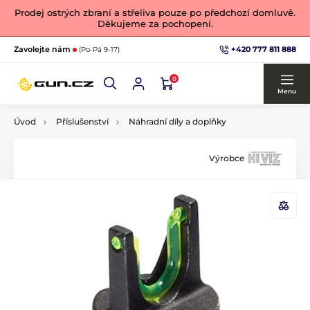
Prodej ostrých zbraní a střeliva pouze po předchozí domluvě.
Děkujeme za pochopení.
+420 777 811 888
Zavolejte nám
(Po-Pá 9-17)
0
Menu
Úvod
Příslušenství
Náhradní díly a doplňky
Výrobce