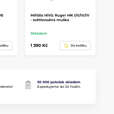
OE
Mířidla HiViz Ruger MK I/II/III/IV
Zá
- světlovodná muška
Ca
Skladem
Sk
1 390 Kč
1 
ošíku
Do košíku
30 000 položek skladem
adenství
Expedujeme do 24 hodin.