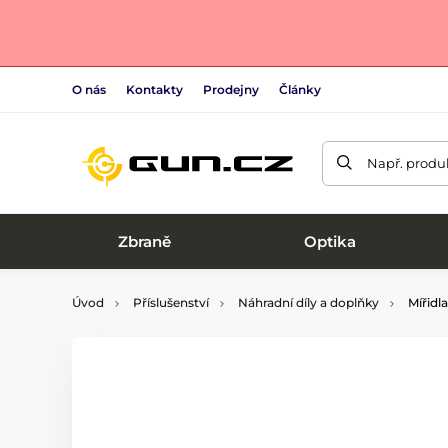
O nás
Kontakty
Prodejny
Články
Např. produk
Zbraně
Optika
Úvod
Příslušenství
Náhradní díly a doplňky
Mířidl