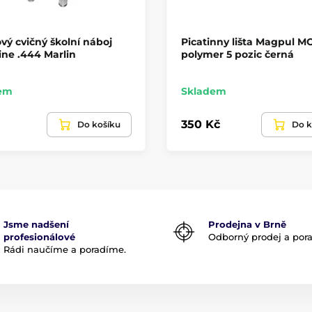
vý cvičný školní náboj
Picatinny lišta Magpul M
ne .444 Marlin
polymer 5 pozic černá
em
Skladem
350 Kč
Do košíku
Do k
Jsme nadšení
Prodejna v Brně
profesionálové
Odborný prodej a por
Rádi naučíme a poradíme.