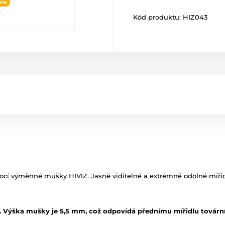
ine
Kód produktu:
HIZ043
cí výměnné mušky HIVIZ. Jasně viditelné a extrémně odolné mířidla 
 Výška mušky je 5,5 mm, což odpovídá přednímu mířidlu tovární 