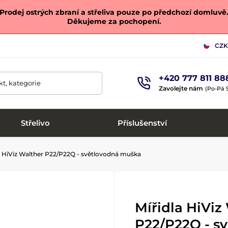
Prodej ostrých zbraní a střeliva pouze po předchozí domluvě
Děkujeme za pochopení.
CZK
+420 777 811 88
t, kategorie
Zavolejte nám
(Po-Pá 9
Střelivo
Příslušenství
a HiViz Walther P22/P22Q - světlovodná muška
Mířidla HiViz
P22/P22Q - s