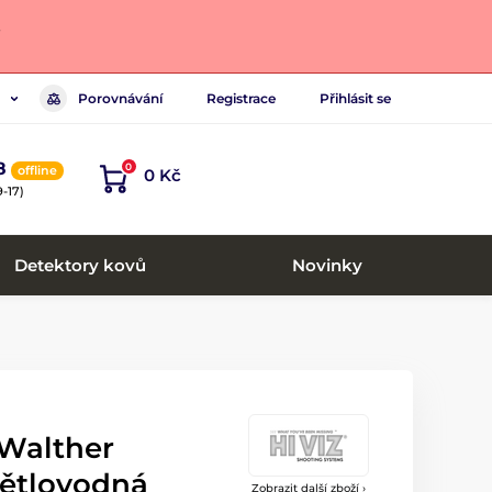
.
Porovnávání
Registrace
Přihlásit se
8
0
offline
0 Kč
-17)
Detektory kovů
Novinky
 Walther
větlovodná
Zobrazit další zboží ›