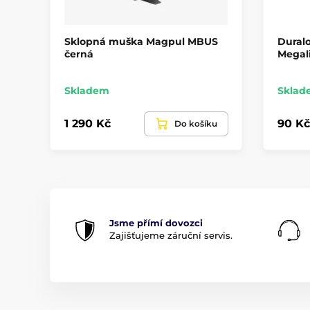
Sklopná muška Magpul MBUS
Duralo
černá
Megali
Skladem
Sklad
1 290 Kč
90 Kč
Do košíku
Jsme přímí dovozci
Zajišťujeme záruční servis.