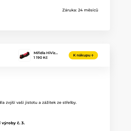
Záruka:
24 měsíců
Mířidla HiViz…
K nákupu
1 190 Kč
zvýší vaši jistotu a zážitek ze střelby.
výroby č. 3.