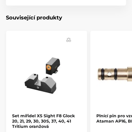
Související produkty
Jednoduchý návod pro montáž mířidel v Angličtině
naleznete zde.
Jednoduchý návod pro montáž mířidel do lišty
v Angličtině naleznete zde.
Set mířidel XS Sight F8 Glock
Plnící pin pro v
20, 21, 29, 30, 30S, 37, 40, 41
Ataman AP16, B
Tritium oranžová