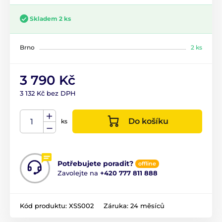
Skladem 2 ks
Brno
2 ks
3 790 Kč
3 132 Kč bez DPH
Do košíku
ks
Potřebujete poradit?
offline
Zavolejte na
+420 777 811 888
Kód produktu:
XSS002
Záruka:
24 měsíců