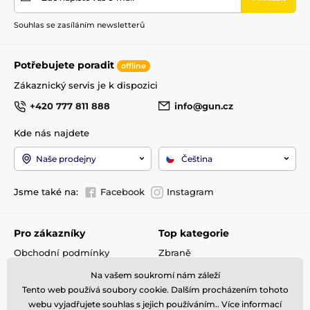
Souhlas se zasíláním newsletterů
Potřebujete poradit
offline
Zákaznický servis je k dispozici
+420 777 811 888
info@gun.cz
Kde nás najdete
Naše prodejny
Čeština
Jsme také na:
Facebook
Instagram
Pro zákazníky
Top kategorie
Obchodní podmínky
Zbraně
Doprava a platba
Optika
Na vašem soukromí nám záleží
Reklamace
Střelivo
Tento web používá soubory cookie. Dalším procházením tohoto
Kontakty
Příslušenství
webu vyjadřujete souhlas s jejich používáním.. Více informací