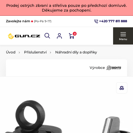
Prodej ostrých zbraní a střeliva pouze po předchozí domluvě.
Děkujeme za pochopení.
+420 777 811 888
Zavolejte nám
(Po-Pá 9-17)
0
Menu
Úvod
Příslušenství
Náhradní díly a doplňky
Výrobce