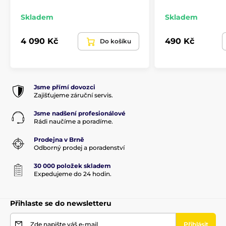
Produkt je zařazen v kategoriích
Skladem
Skladem
Příslušenství
Náhradní díly a doplňky
Náhradní díly
Doplňky ke zbraním
4 090 Kč
490 Kč
Do košíku
Jsme přímí dovozci
Zajišťujeme záruční servis.
Jsme nadšení profesionálové
Rádi naučíme a poradíme.
Prodejna v Brně
Odborný prodej a poradenství
30 000 položek skladem
Expedujeme do 24 hodin.
Přihlaste se do newsletteru
Zde napište váš e-mail
Přihlásit