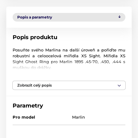
Popis a parametry
Popis produktu
Posuňte svého Marlina na další úroveň a pořiďte mu
robustní a celoocelová mířidla XS Sight. Mířidla XS
Sight Ghost Ring pro Marlin 1895 .45-70, .450, .444 s
muškou do drážky.
Mířidla XS Sight jsou plně výškově i stranově
nastavitelná a jsou dodávána se dvěma otvory o
průměrech 5,84 mm a 4,85 mm pro různé světelné
Zobrazit celý popis
podmínky. Přední muška je natřena bílým pruhem.
Bílá na černém předním sloupku je dobře viditelná za
všech světelných podmínek a kontrastuje s jakýmkoli
Parametry
barevným pozadím.
Pro model
Marlin
Instalace vyžaduje odstranění továrního hledí.
Utahovací moment všech šroubů je 20 in-lbs (cca 2,25
Nm). Nadměrné utahování může poškodit nebo
zlomit šrouby. Vyrobeno v USA.