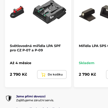
Světlovodná mířidla LPA SPF
Mířidla LPA SPS
pro CZ P-07 a P-09
Až 4 měsíce
Skladem
2 790 Kč
2 790 Kč
Do košíku
Jsme přímí dovozci
Zajišťujeme záruční servis.