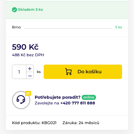
Skladem 5 ks
Brno
5 ks
590 Kč
488 Kč bez DPH
Do košíku
ks
Potřebujete poradit?
online
Zavolejte na
+420 777 811 888
Kód produktu:
KBG021
Záruka:
24 měsíců