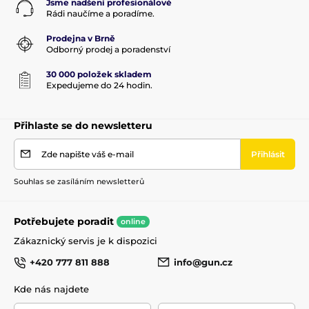
Jsme nadšení profesionálové
Rádi naučíme a poradíme.
Prodejna v Brně
Odborný prodej a poradenství
30 000 položek skladem
Expedujeme do 24 hodin.
Přihlaste se do newsletteru
Zde napište váš e-mail
Přihlásit
Souhlas se zasíláním newsletterů
Potřebujete poradit
online
Zákaznický servis je k dispozici
+420 777 811 888
info@gun.cz
Kde nás najdete