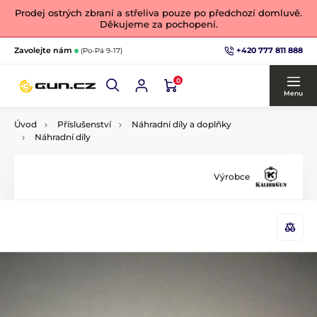
Prodej ostrých zbraní a střeliva pouze po předchozí domluvě.
Děkujeme za pochopení.
+420 777 811 888
Zavolejte nám
(Po-Pá 9-17)
0
Menu
Úvod
Příslušenství
Náhradní díly a doplňky
Náhradní díly
Výrobce