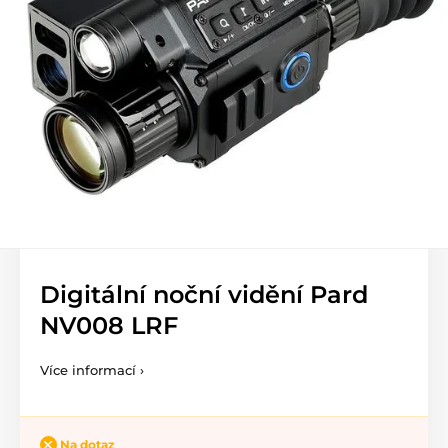
Digitální noční vidění Pard
NV008 LRF
Více informací ›
Na dotaz