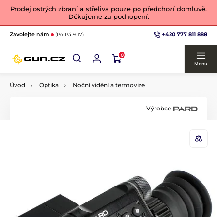
Prodej ostrých zbraní a střeliva pouze po předchozí domluvě.
Děkujeme za pochopení.
+420 777 811 888
Zavolejte nám
(Po-Pá 9-17)
0
Menu
Úvod
Optika
Noční vidění a termovize
Výrobce