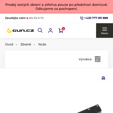
Prodej ostrých zbraní a střeliva pouze po předchozí domluvě.
Děkujeme za pochopení.
+420 777 811 888
Zavolejte nám
(Po-Pá 9-17)
0
Menu
Úvod
Zbraně
Nože
Výrobce