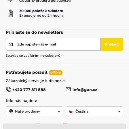
Odborný prodej a poradenství
30 000 položek skladem
Expedujeme do 24 hodin.
Přihlaste se do newsletteru
Zde napište váš e-mail
Přihlásit
Souhlas se zasíláním newsletterů
Potřebujete poradit
offline
Zákaznický servis je k dispozici
+420 777 811 888
info@gun.cz
Kde nás najdete
Naše prodejny
Čeština
Jsme také na:
Facebook
Instagram