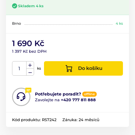
Skladem 4 ks
Brno
4 ks
1 690 Kč
1 397 Kč bez DPH
Do košíku
ks
Potřebujete poradit?
offline
Zavolejte na
+420 777 811 888
Kód produktu:
RS7242
Záruka:
24 měsíců