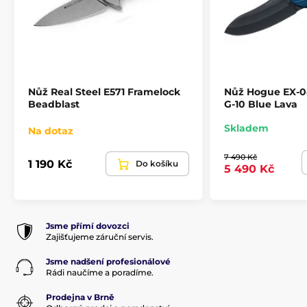
Nůž Real Steel E571 Framelock
Nůž Hogue EX-0
Beadblast
G-10 Blue Lava
Skladem
Na dotaz
7 490 Kč
1 190 Kč
Do košíku
5 490 Kč
Jsme přímí dovozci
Zajišťujeme záruční servis.
Jsme nadšení profesionálové
Rádi naučíme a poradíme.
Prodejna v Brně