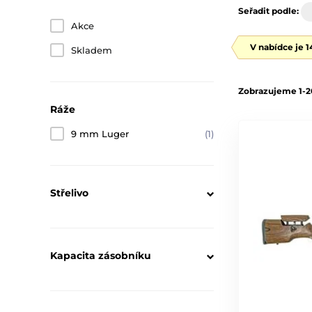
Seřadit podle:
Akce
V nabídce je 
Skladem
Zobrazujeme 1-20
Ráže
9 mm Luger
(1)
Střelivo
Kapacita zásobníku