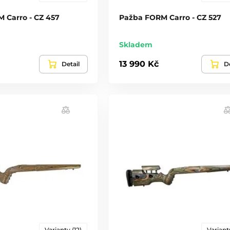
 Carro - CZ 457
Pažba FORM Carro - CZ 527
Skladem
13 990 Kč
Detail
De
Varianty (12)
Varianty