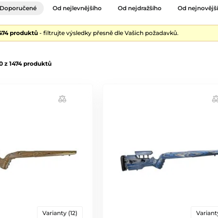
Doporučené
Od nejlevnějšího
Od nejdražšího
Od nejnovějš
1474 produktů
- filtrujte výsledky přesně dle Vašich požadavků.
 z 1474 produktů
Varianty (12)
Varianty