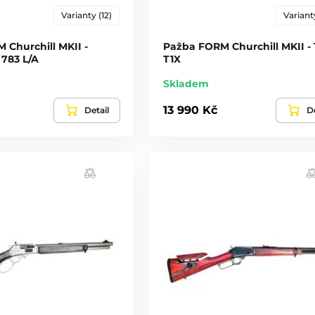
Varianty (12)
Varianty
 Churchill MKII -
Pažba FORM Churchill MKII - 
783 L/A
T1X
Skladem
13 990 Kč
Detail
De