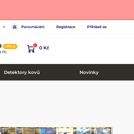
.
Porovnávání
Registrace
Přihlásit se
8
0
offline
0 Kč
-17)
Detektory kovů
Novinky