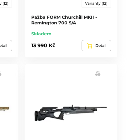
 (12)
Varianty (12)
Pažba FORM Churchill MKII -
Remington 700 S/A
Skladem
13 990 Kč
tail
Detail