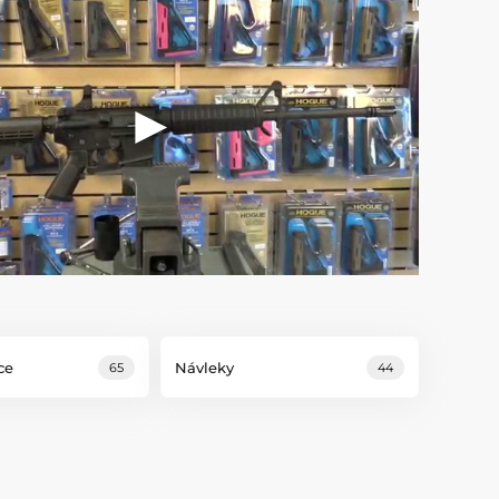
ce
Návleky
65
44