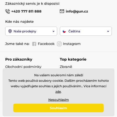
Zákaznický servis je k dispozici
+420 777 811 888
info@gun.cz
Kde nás najdete
Naše prodejny
Čeština
Jsme také na:
Facebook
Instagram
Pro zákazníky
Top kategorie
Obchodní podmínky
Zbraně
Doprava a platba
Optika
Na vašem soukromí nám záleží
Reklamace
Střelivo
Tento web používá soubory cookie. Dalším procházením tohoto
Kontakty
Příslušenství
webu vyjadřujete souhlas s jejich používáním.. Více informací
zde
.
GDPR
Detektory kovů
Nesouhlasím
Souhlasím
© 2026 gun.cz ⦁ E-shop vytvořila
SIMPLIA.cz