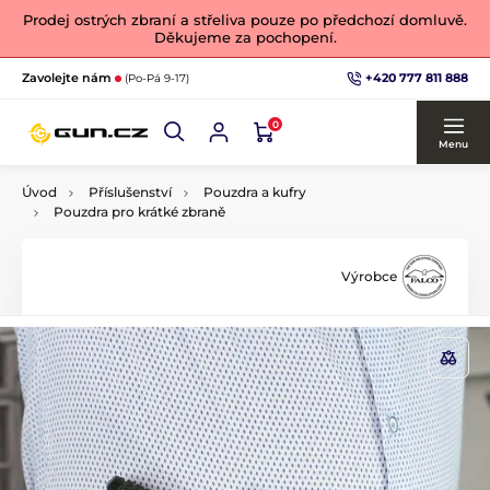
Prodej ostrých zbraní a střeliva pouze po předchozí domluvě.
Děkujeme za pochopení.
+420 777 811 888
Zavolejte nám
(Po-Pá 9-17)
0
Menu
Úvod
Příslušenství
Pouzdra a kufry
Pouzdra pro krátké zbraně
Výrobce