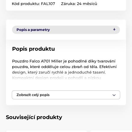
Kód produktu:
FAL107
Záruka:
24 měsíců
Popis a parametry
Popis produktu
Pouzdro Falco A701 Miller je pohodlné díky tvarování
pouzdra, které odděluje celou zbraň od těla. Efektivní
design, který zaručí rychlé a jednoduché tasení.
Kompaktní design prodeji v pohodlí a nízkou
hmotnost. Síťka zajišťuje vzdušnost.
celá hlaveň zbraně je krytá
Zobrazit celý popis
zbraň není v kontaktu s tělem
pro nošení na vnitřní straně kalhot
ocelová spona na 40mm opasek
bez Zajištění zbraně v pouzdře
Související produkty
rychlé a jednoduché tasení
k dispozici pro leváka