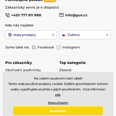
Zákaznický servis je k dispozici
+420 777 811 888
info@gun.cz
Kde nás najdete
Naše prodejny
Čeština
Jsme také na:
Facebook
Instagram
Pro zákazníky
Top kategorie
Obchodní podmínky
Zbraně
Doprava a platba
Optika
Na vašem soukromí nám záleží
Reklamace
Střelivo
Tento web používá soubory cookie. Dalším procházením tohoto
Kontakty
Příslušenství
webu vyjadřujete souhlas s jejich používáním.. Více informací
zde
.
GDPR
Detektory kovů
Nesouhlasím
Souhlasím
© 2026 gun.cz ⦁ E-shop vytvořila
SIMPLIA.cz