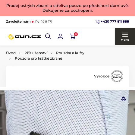
Prodej ostrých zbraní a střeliva pouze po předchozí domluvě.
Děkujeme za pochopení.
+420 777 811 888
Zavolejte nám
(Po-Pá 9-17)
0
Menu
Úvod
Příslušenství
Pouzdra a kufry
Pouzdra pro krátké zbraně
Výrobce