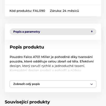
Kód produktu:
FAL090
Záruka:
24 měsíců
Popis a parametry
Popis produktu
Pouzdro Falco A701 Miller je pohodlné díky tvarování
pouzdra, které odděluje celou zbraň od těla. Efektivní
design, který zaručí rychlé a jednoduché tasení.
Kompaktní design prodeji v pohodlí a nízkou
hmotnost. Síťka zajišťuje vzdušnost.
celá hlaveň zbraně je krytá
Zobrazit celý popis
zbraň není v kontaktu s tělem
pro nošení na vnitřní straně kalhot
ocelová spona na 40mm opasek
bez Zajištění zbraně v pouzdře
Související produkty
rychlé a jednoduché tasení