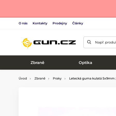
O nás
Kontakty
Prodejny
Články
Např. produk
Zbraně
Optika
Úvod
Zbraně
Praky
Letecká guma kulatá 5x9mm 