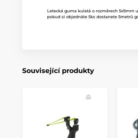
Letecká guma kulatá o rozměrech 5x9mm urč
pokud si objednáte 5ks dostanete 5metrů g
Související produkty