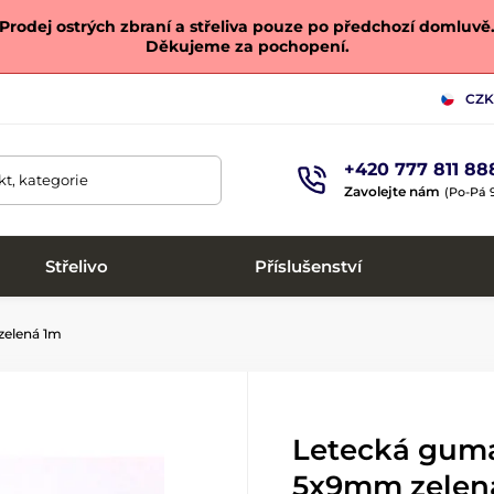
Prodej ostrých zbraní a střeliva pouze po předchozí domluvě
Děkujeme za pochopení.
CZK
+420 777 811 88
t, kategorie
Zavolejte nám
(Po-Pá 9
Střelivo
Příslušenství
zelená 1m
Letecká guma
5x9mm zelen