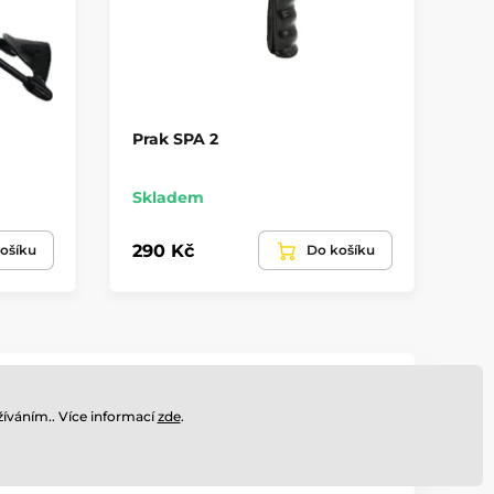
Prak SPA 2
Le
Skladem
Sk
290 Kč
60
ošíku
Do košíku
30 000 položek skladem
íváním.. Více informací
zde
.
adenství
Expedujeme do 24 hodin.