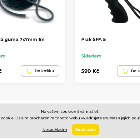
ká guma 7x7mm 1m
Prak SPA 5
em
Skladem
č
590 Kč
Do košíku
Do k
Na vašem soukromí nám záleží
Jsme nadšení
Prodejna v Brně
cookie. Dalším procházením tohoto webu vyjadřujete souhlas s jejich použ
profesionálové
Odborný prodej a por
Rádi naučíme a poradíme.
Nesouhlasím
Souhlasím