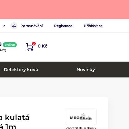
.
Porovnávání
Registrace
Přihlásit se
8
0
online
0 Kč
-17)
Detektory kovů
Novinky
 kulatá
á 1m
Zobrazit další zboží ›