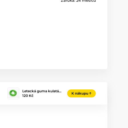
Záruka:
24 měsíců
Letecká guma kulatá…
K nákupu
120 Kč