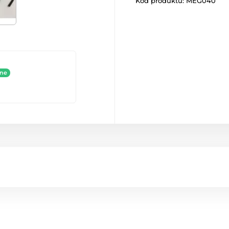
Kód produktu:
MEG040
ine