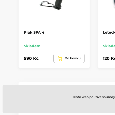
Prak SPA 4
Letec
Skladem
Sklad
590 Kč
120 K
Do košíku
Jsme přímí dovozci
Tento web používá soubory 
Zajišťujeme záruční servis.