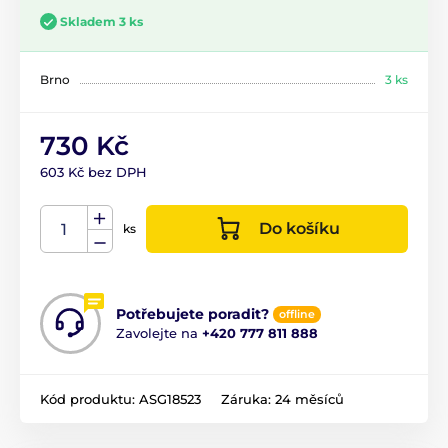
Skladem 3 ks
Brno
3 ks
730 Kč
603 Kč bez DPH
Do košíku
ks
Potřebujete poradit?
offline
Zavolejte na
+420 777 811 888
Kód produktu:
ASG18523
Záruka:
24 měsíců