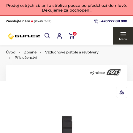
Prodej ostrých zbraní a střeliva pouze po předchozí domluvě.
Děkujeme za pochopení.
+420 777 811 888
Zavolejte nám
(Po-Pá 9-17)
0
Menu
Úvod
Zbraně
Vzduchové pistole a revolvery
Příslušenství
Výrobce