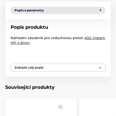
Popis a parametry
Popis produktu
Náhradní zásobník pro vzduchovou pistoli
ASG Ingram
M11 4,5mm
.
Produkt je zařazen v kategoriích
Zobrazit celý popis
Příslušenství
Příslušenství
Náhradní díly a doplňky
Související produkty
Zásobníky a podavače