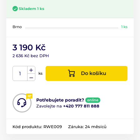
Skladem 1 ks
Brno
1 ks
3 190 Kč
2 636 Kč bez DPH
Do košíku
ks
Potřebujete poradit?
online
Zavolejte na
+420 777 811 888
Kód produktu:
RWE009
Záruka:
24 měsíců