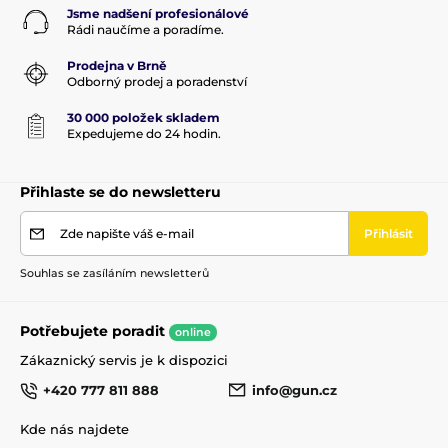
Jsme nadšení profesionálové
Rádi naučíme a poradíme.
Prodejna v Brně
Odborný prodej a poradenství
30 000 položek skladem
Expedujeme do 24 hodin.
Přihlaste se do newsletteru
Zde napište váš e-mail
Přihlásit
Souhlas se zasíláním newsletterů
Potřebujete poradit
online
Zákaznický servis je k dispozici
+420 777 811 888
info@gun.cz
Kde nás najdete