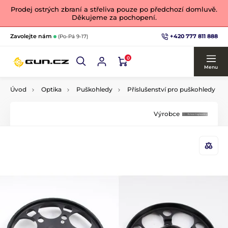
Prodej ostrých zbraní a střeliva pouze po předchozí domluvě.
Děkujeme za pochopení.
+420 777 811 888
Zavolejte nám
(Po-Pá 9-17)
0
Menu
Úvod
Optika
Puškohledy
Příslušenství pro puškohledy
Výrobce