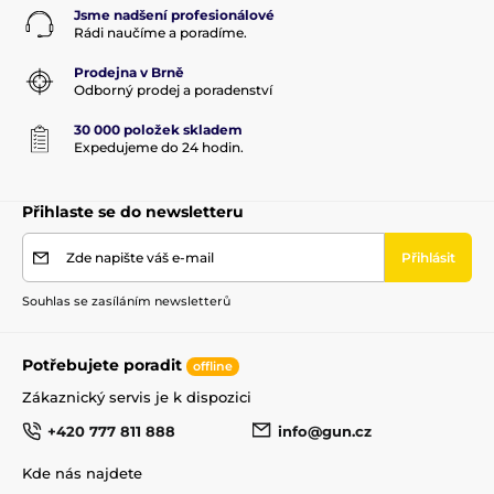
Jsme nadšení profesionálové
Rádi naučíme a poradíme.
Prodejna v Brně
Odborný prodej a poradenství
30 000 položek skladem
Expedujeme do 24 hodin.
Přihlaste se do newsletteru
Zde napište váš e-mail
Přihlásit
Souhlas se zasíláním newsletterů
Potřebujete poradit
offline
Zákaznický servis je k dispozici
+420 777 811 888
info@gun.cz
Kde nás najdete