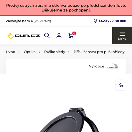
Prodej ostrých zbraní a střeliva pouze po předchozí domluvě.
Děkujeme za pochopení.
+420 777 811 888
Zavolejte nám
(Po-Pá 9-17)
0
Menu
Úvod
Optika
Puškohledy
Příslušenství pro puškohledy
Výrobce