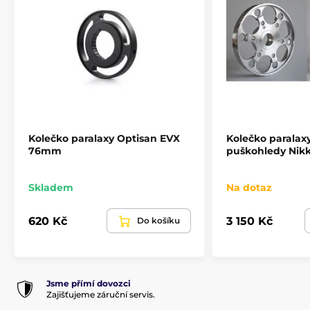
Kolečko paralaxy Optisan EVX
Kolečko parala
76mm
puškohledy Nikko
Skladem
Na dotaz
620 Kč
3 150 Kč
Do košíku
Jsme přímí dovozci
Zajišťujeme záruční servis.