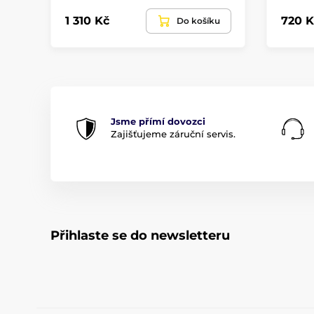
1 310 Kč
720 K
Do košíku
Jsme přímí dovozci
Zajišťujeme záruční servis.
Přihlaste se do newsletteru