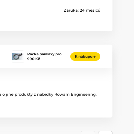
Záruka:
24 měsíců
Páčka paralaxy pro…
K nákupu
990 Kč
 o jiné produkty z nabídky Rowam Engineering,