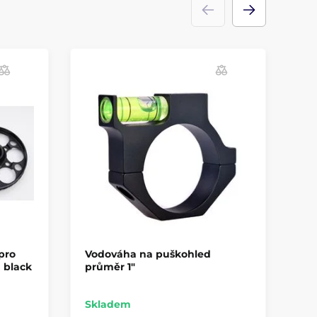
pro
Vodováha na puškohled
Ko
 black
průměr 1"
7
Skladem
Sk