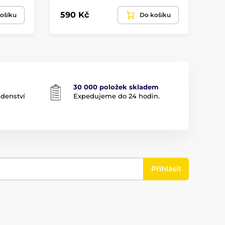
590 Kč
62
ošíku
Do košíku
30 000 položek skladem
adenství
Expedujeme do 24 hodin.
Přihlásit