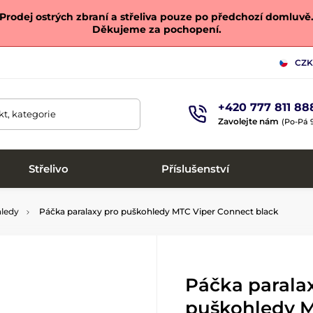
Prodej ostrých zbraní a střeliva pouze po předchozí domluvě
Děkujeme za pochopení.
CZK
+420 777 811 88
t, kategorie
Zavolejte nám
(Po-Pá 9
Střelivo
Příslušenství
hledy
Páčka paralaxy pro puškohledy MTC Viper Connect black
Páčka parala
puškohledy M