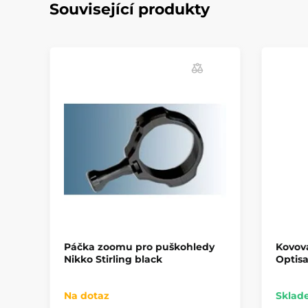
Související produkty
Páčka zoomu pro puškohledy
Kovová
Nikko Stirling black
Optis
Na dotaz
Sklad