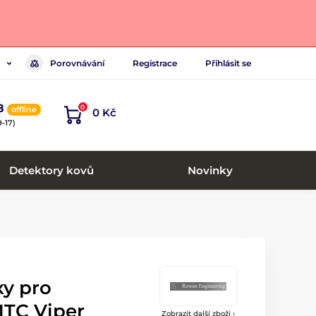
.
Porovnávání
Registrace
Přihlásit se
8
0
offline
0 Kč
-17)
Detektory kovů
Novinky
xy pro
TC Viper
Zobrazit další zboží ›