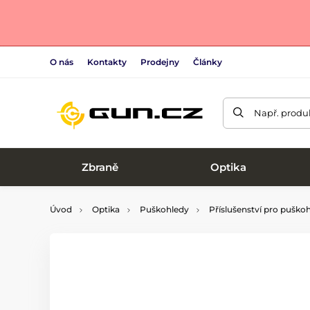
O nás
Kontakty
Prodejny
Články
Např. produk
Zbraně
Optika
Úvod
Optika
Puškohledy
Příslušenství pro puško