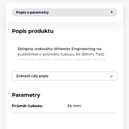
Popis a parametry
Popis produktu
Sklopná vodováha Wheeler Engineering na
puškohled o průměru tubusu 34-35mm. Tato
vodováha (libela) usnadňuje vyrovnání zbraně
před každým výstřelem a odstraníte tak
cestování zásahů po terči. V případě že zbraň
Zobrazit celý popis
není vyrovnaná před každým výstřelem, tak ani
výšková a stranová korekce nefungují přesně.
Parametry
Průměr tubusu
34 mm