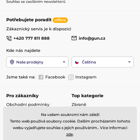
Souhlas se zasíláním newsletterů
Potřebujete poradit
offline
Zákaznický servis je k dispozici
+420 777 811 888
info@gun.cz
Kde nás najdete
Naše prodejny
Čeština
Jsme také na:
Facebook
Instagram
Pro zákazníky
Top kategorie
Obchodní podmínky
Zbraně
Doprava a platba
Optika
Na vašem soukromí nám záleží
Reklamace
Střelivo
Tento web používá soubory cookie. Dalším procházením tohoto
Kontakty
Příslušenství
webu vyjadřujete souhlas s jejich používáním.. Více informací
zde
.
GDPR
Detektory kovů