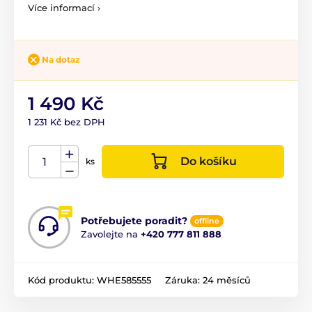
Více informací ›
Na dotaz
1 490 Kč
1 231 Kč bez DPH
Do košíku
ks
Potřebujete poradit?
offline
Zavolejte na
+420 777 811 888
Kód produktu:
WHE585555
Záruka:
24 měsíců