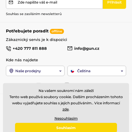
Zde napište váš e-mail
Přihlásit
Souhlas se zasíláním newsletterů
Potřebujete poradit
offline
Zákaznický servis je k dispozici
+420 777 811 888
info@gun.cz
Kde nás najdete
Naše prodejny
Čeština
Jsme také na:
Facebook
Instagram
Na vašem soukromí nám záleží
Tento web používá soubory cookie. Dalším procházením tohoto
Pro zákazníky
Top kategorie
webu vyjadřujete souhlas s jejich používáním.. Více informací
zde
.
Obchodní podmínky
Zbraně
Doprava a platba
Optika
Nesouhlasím
Reklamace
Střelivo
Souhlasím