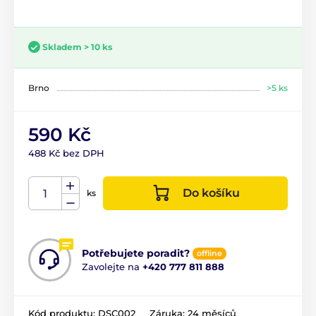
Skladem > 10 ks
Brno
>5 ks
590 Kč
488 Kč bez DPH
Do košíku
ks
Potřebujete poradit?
offline
Zavolejte na
+420 777 811 888
Kód produktu:
DSC002
Záruka:
24 měsíců