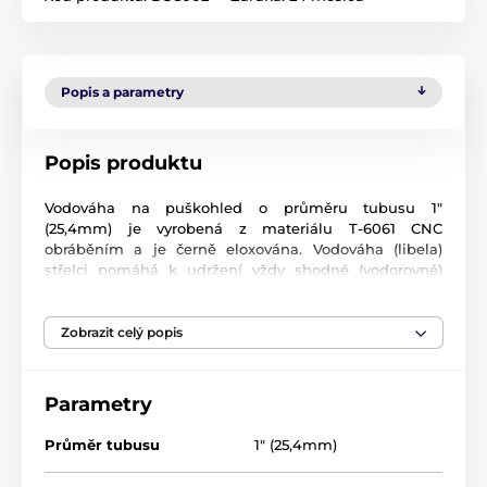
Popis a parametry
Popis produktu
Vodováha na puškohled o průměru tubusu 1"
(25,4mm) je vyrobená z materiálu T-6061 CNC
obráběním a je černě eloxována. Vodováha (libela)
střelci pomáhá k udržení vždy shodné (vodorovné)
polohy zbraně při výstřelu. Jednoduchá montáž,
spolehlivá funkce, důležitý doplněk pro sportovní ale i
taktické střelce. Pokud je zbraň před výstřelem
Zobrazit celý popis
nakloněná, tak i výšková korekce "táhne" na stranu a
proto je vodováha tak důležitá.
Parametry
Tenká stěna montážního kroužku (2mm u vodováhy o
průměru 30mm a 4,4mm u vodováhy o průměru
Průměr tubusu
1" (25,4mm)
25,4mm) zajistí bezproblémové použití a nebude
bránit instalaci puškohledu na montážní lištu.