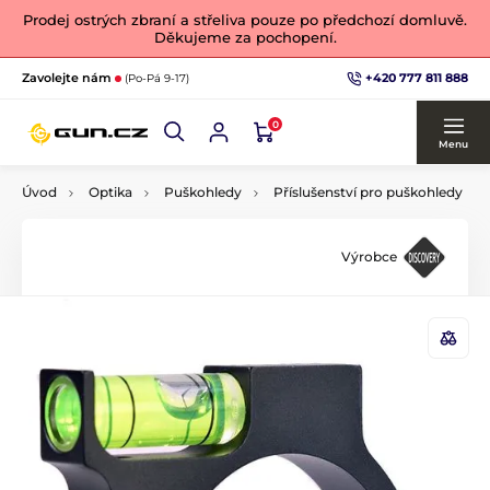
Prodej ostrých zbraní a střeliva pouze po předchozí domluvě.
Děkujeme za pochopení.
+420 777 811 888
Zavolejte nám
(Po-Pá 9-17)
0
Menu
Úvod
Optika
Puškohledy
Příslušenství pro puškohledy
Výrobce