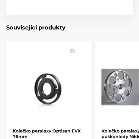
Vodováha je oboustranná a je možné umístit na levou
tak i na pravou stranu puškohledu. Viskózní tekutina
uvnitř vodováhy zajistí vždy jen jednu bublinu. Šířka
montážního kroužku je 10mm
Související produkty
Discovery Optics je poměrně mladá značka, která
vznikla v roce 2009. Původně se firma zabývala
především vývojem a výrobou optických přístrojů,
teleskopů, dálkoměrů, mířidel a optik pro mobilní
telefony. Později se výrobci podařilo získat několik
důležitých konstruktérů renomovaných výrobců
optických zaměřovačů a začali vyrábět velmi kvalitní
puškohledy za daleko přijatelnější cenu, než
konkurence. Díky tomu, že Discovery nabízí vynikající
zpracování, kvalitní skla a mechaniku za rozumnou
cenu, si našli rychle cestu k zákazníkům po celém
světě.
Kolečko paralaxy Optisan EVX
Kolečko parala
76mm
puškohledy Nikko