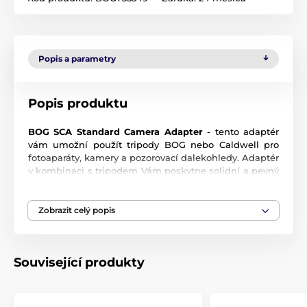
Popis a parametry
Popis produktu
BOG SCA Standard Camera Adapter
- tento adaptér
vám umožní použít tripody BOG nebo Caldwell pro
fotoaparáty, kamery a pozorovací dalekohledy. Adaptér
v kombinaci s tripodem Vám poskytne solidní a pevný
stojan pro různorodé použití.
Adaptér je vybaven kloubem pro nastavení náklonu.
Zobrazit celý popis
Vodováha pro kontrolu roviny. Adaptér je vybaven
rychlo-upnutím s ložiskem. Pro upnutí zařízení slouží
lišta Arca Spec, závit 1/4" a 3/8".
Související produkty