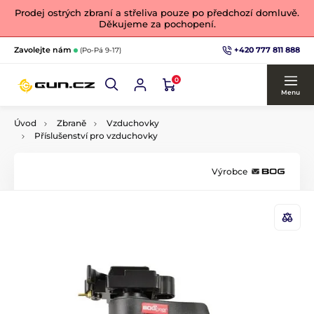
Prodej ostrých zbraní a střeliva pouze po předchozí domluvě.
Děkujeme za pochopení.
+420 777 811 888
Zavolejte nám
(Po-Pá 9-17)
0
Menu
Úvod
Zbraně
Vzduchovky
Příslušenství pro vzduchovky
Výrobce