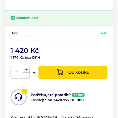
Skladem 4 ks
Brno
4 ks
1 420 Kč
1 174 Kč bez DPH
Do košíku
ks
Potřebujete poradit?
online
Zavolejte na
+420 777 811 888
Kód produktu:
BOG735549
Záruka:
24 měsíců