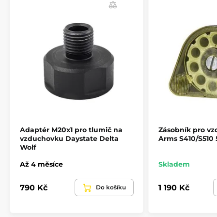
Adaptér M20x1 pro tlumič na
Zásobník pro vz
vzduchovku Daystate Delta
Arms S410/S510
Wolf
Až 4 měsíce
Skladem
790 Kč
1 190 Kč
Do košíku