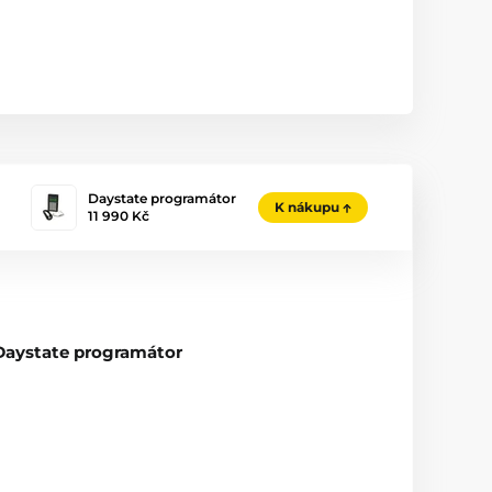
Daystate programátor
K nákupu
11 990 Kč
Daystate programátor