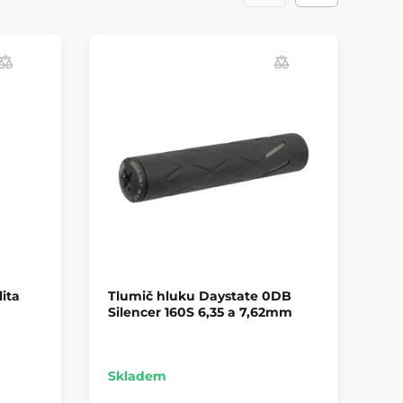
ita
Tlumič hluku Daystate 0DB
Ad
Silencer 160S 6,35 a 7,62mm
tl
Skladem
Sk