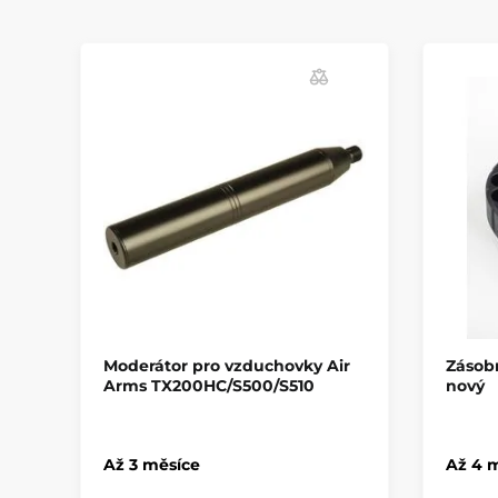
Moderátor pro vzduchovky Air
Zásob
Arms TX200HC/S500/S510
nový
Až 3 měsíce
Až 4 