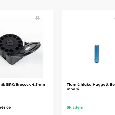
ník BRK/Brocock 4,5mm
Tlumič hluku Huggett Bel
modrý
měsíce
Skladem