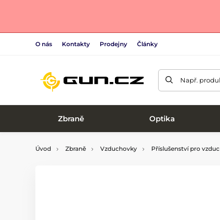
O nás
Kontakty
Prodejny
Články
Např. produk
Zbraně
Optika
Úvod
Zbraně
Vzduchovky
Příslušenství pro vzdu