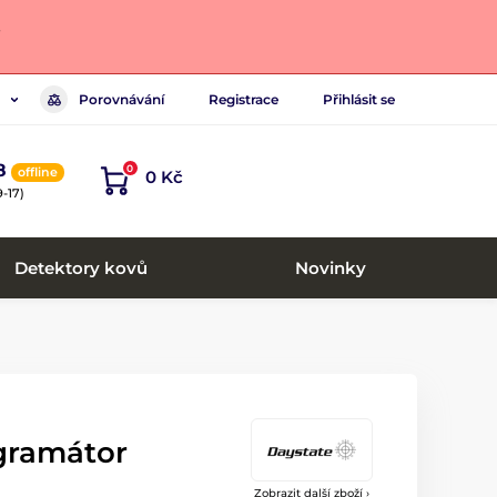
.
Porovnávání
Registrace
Přihlásit se
8
0
offline
0 Kč
-17)
Detektory kovů
Novinky
gramátor
Zobrazit další zboží ›