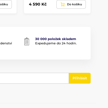
4 590 Kč
79
ošíku
Do košíku
30 000 položek skladem
adenství
Expedujeme do 24 hodin.
Přihlásit