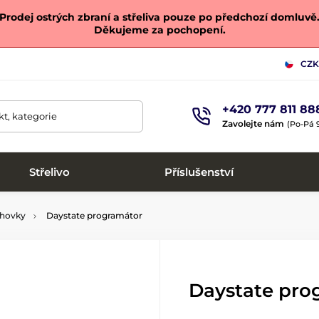
Prodej ostrých zbraní a střeliva pouze po předchozí domluvě
Děkujeme za pochopení.
CZK
+420 777 811 88
t, kategorie
Zavolejte nám
(Po-Pá 9
Střelivo
Příslušenství
chovky
Daystate programátor
Daystate pro