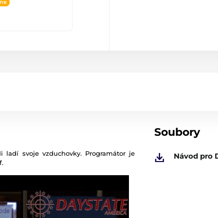
ine
Soubory
di ladí svoje vzduchovky. Programátor je
Návod pro 
f.