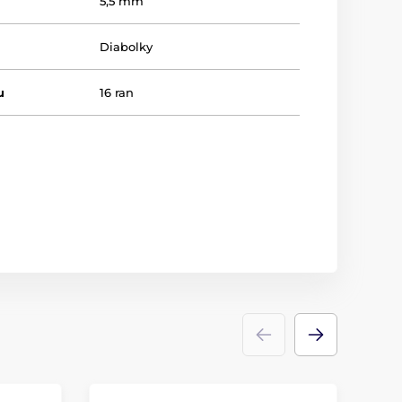
5,5 mm
Diabolky
u
16 ran