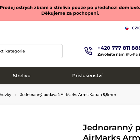
Prodej ostrých zbraní a střeliva pouze po předchozí domluvě
Děkujeme za pochopení.
CZK
+420 777 811 88
t, kategorie
Zavolejte nám
(Po-Pá 9
Střelivo
Příslušenství
chovky
Jednoranný podavač AirMarks Arms Katran 5,5mm
Jednoranný 
AirMarks Arm