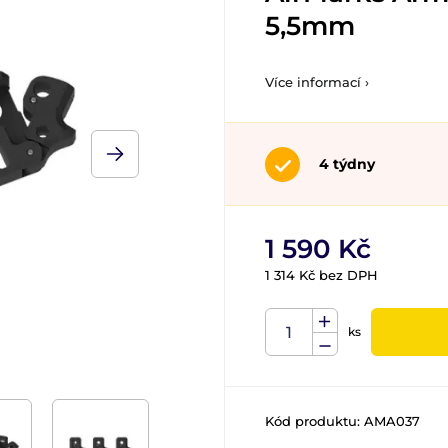
5,5mm
Více informací ›
4 týdny
1 590 Kč
1 314 Kč bez DPH
ks
Kód produktu:
AMA037