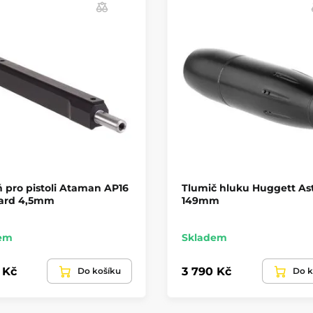
 pro pistoli Ataman AP16
Tlumič hluku Huggett Ast
ard 4,5mm
149mm
em
Skladem
 Kč
3 790 Kč
Do košíku
Do k