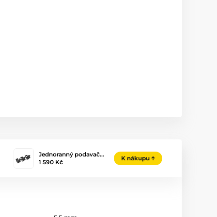
Jednoranný podavač…
K nákupu
1 590 Kč