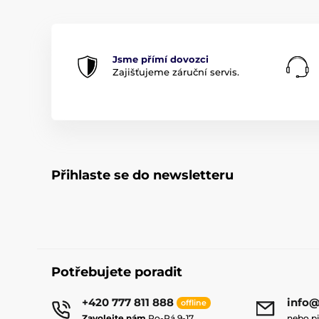
Jsme přímí dovozci
Zajišťujeme záruční servis.
Přihlaste se do newsletteru
Potřebujete poradit
+420 777 811 888
info@
offline
Zavolejte nám
Po-Pá 9-17
nebo p