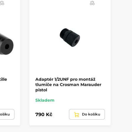
ille
Adaptér 1/2UNF pro montáž
Ad
tlumiče na Crosman Marauder
tl
pistol
Skladem
Sk
790 Kč
79
ošíku
Do košíku