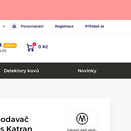
.
Porovnávání
Registrace
Přihlásit se
8
0
offline
0 Kč
-17)
Detektory kovů
Novinky
podavač
s Katran
Zobrazit další zboží ›