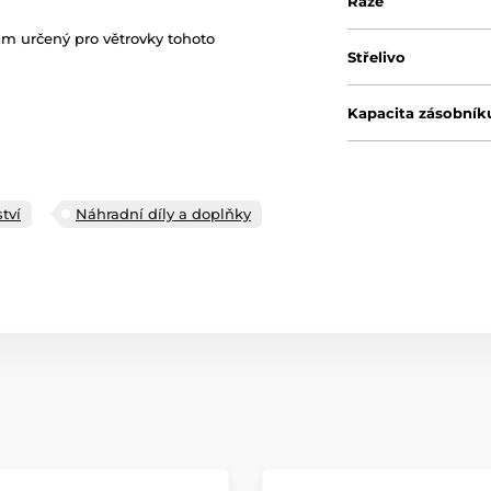
Ráže
m určený pro větrovky tohoto
Střelivo
Kapacita zásobník
tví
Náhradní díly a doplňky