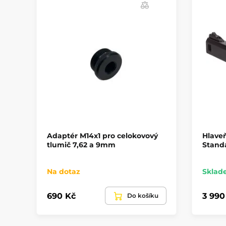
Adaptér M14x1 pro celokovový
Hlaveň
tlumič 7,62 a 9mm
Stand
Na dotaz
Sklad
690 Kč
3 990
Do košíku