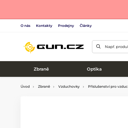
O nás
Kontakty
Prodejny
Články
Např. produk
Zbraně
Optika
Úvod
Zbraně
Vzduchovky
Příslušenství pro vzdu