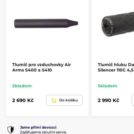
Příslušenství pro vzduchovky
Příslušenství
Náhradní díly a doplňky
Tlumič pro vzduchovky Air
Tlumič hluku D
Arms S400 a S410
Silencer 110C 4,
Skladem
Skladem
2 690 Kč
2 990 Kč
Do košíku
Jsme přímí dovozci
Zajišťujeme záruční servis.