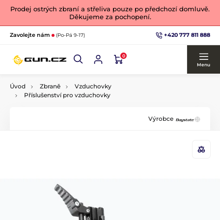
Prodej ostrých zbraní a střeliva pouze po předchozí domluvě.
Děkujeme za pochopení.
+420 777 811 888
Zavolejte nám
(Po-Pá 9-17)
0
Menu
Úvod
Zbraně
Vzduchovky
Příslušenství pro vzduchovky
Výrobce