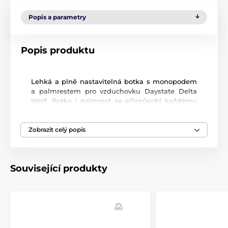
Popis a parametry
Popis produktu
Lehká a plně nastavitelná botka s monopodem
a palmrestem pro vzduchovku Daystate Delta
Wolf. Botka i palmrest se přizpůsobí každému
střelci. Botka i palmrest jsou vyrobeny z hliníku
6082 a titanu
6AL4V
metodou CNC obrábění.
Zobrazit celý popis
Povrch je anodizován kyselinou sírovou, aby byla
zaručena trvalá povrchová úprava. Botka i
palmrest se na vzduchovku Daystate Delta Wolf
montuje pomocí přiložených adaptérů.
Související produkty
Monopod je výškově nastavitelný.
Produkt je zařazen v kategoriích