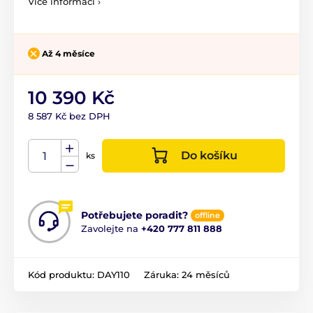
Více informací ›
Až 4 měsíce
10 390 Kč
8 587 Kč bez DPH
Do košíku
ks
Potřebujete poradit?
offline
Zavolejte na
+420 777 811 888
Kód produktu:
DAY110
Záruka:
24 měsíců