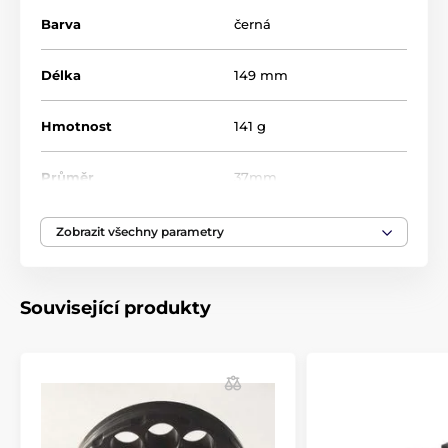
Hugget Astile činí 149mm, průměr 37mm a
hmotnost 141g. Vyrobeno v Anglii.
Barva
černá
Délka
149 mm
Hmotnost
141 g
Průměr
37mm
Zobrazit všechny parametry
Související produkty