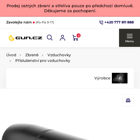
Prodej ostrých zbraní a střeliva pouze po předchozí domluvě.
Děkujeme za pochopení.
+420 777 811 888
Zavolejte nám
(Po-Pá 9-17)
0
Menu
Úvod
Zbraně
Vzduchovky
Příslušenství pro vzduchovky
Výrobce