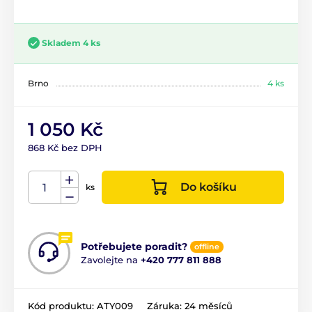
Skladem 4 ks
Brno
4 ks
1 050 Kč
868 Kč bez DPH
Do košíku
ks
Potřebujete poradit?
offline
Zavolejte na
+420 777 811 888
Kód produktu:
ATY009
Záruka:
24 měsíců