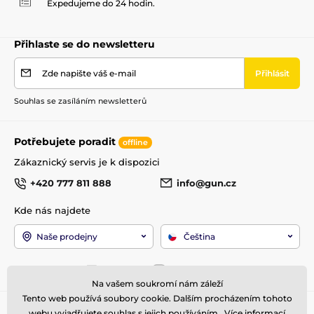
Expedujeme do 24 hodin.
Přihlaste se do newsletteru
Zde napište váš e-mail
Přihlásit
Souhlas se zasíláním newsletterů
Potřebujete poradit
offline
Zákaznický servis je k dispozici
+420 777 811 888
info@gun.cz
Kde nás najdete
Naše prodejny
Čeština
Jsme také na:
Facebook
Instagram
Na vašem soukromí nám záleží
Tento web používá soubory cookie. Dalším procházením tohoto
Pro zákazníky
Top kategorie
webu vyjadřujete souhlas s jejich používáním.. Více informací