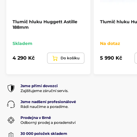
Tlumič hluku Huggett Astille
Tlumič hluku H
188mm
Skladem
Na dotaz
4 290 Kč
5 990 Kč
Do košíku
Jsme přímí dovozci
Zajišťujeme záruční servis.
Jsme nadšení profesionálové
Rádi naučíme a poradíme.
Prodejna v Brně
Odborný prodej a poradenství
30 000 položek skladem