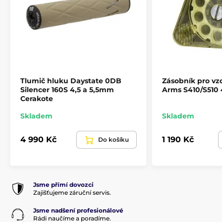
Tlumič hluku Daystate 0DB
Zásobník pro vz
Silencer 160S 4,5 a 5,5mm
Arms S410/S510
Cerakote
Skladem
Skladem
4 990 Kč
1 190 Kč
Do košíku
Jsme přímí dovozci
Zajišťujeme záruční servis.
Jsme nadšení profesionálové
Rádi naučíme a poradíme.