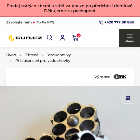
Prodej ostrých zbraní a střeliva pouze po předchozí domluvě.
Děkujeme za pochopení.
+420 777 811 888
Zavolejte nám
(Po-Pá 9-17)
0
Menu
Úvod
Zbraně
Vzduchovky
Příslušenství pro vzduchovky
Výrobce