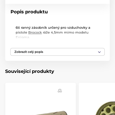
Popis produktu
6ti ranný zásobník určený pro vzduchovky a
pistole
Brocock
ráže 4,5mm mimo modelu
Enigma.
Zobrazit celý popis
Související produkty
Produkt je zařazen v kategoriích
Příslušenství pro vzduchovky
Zásobníky a podavače