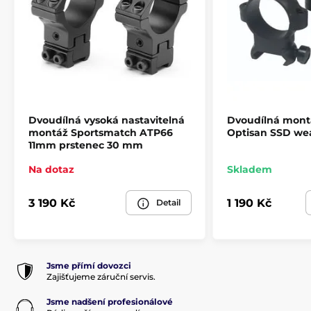
Dvoudílná vysoká nastavitelná
Dvoudílná montá
montáž Sportsmatch ATP66
Optisan SSD wea
11mm prstenec 30 mm
Na dotaz
Skladem
3 190 Kč
1 190 Kč
Detail
Jsme přímí dovozci
Zajišťujeme záruční servis.
Jsme nadšení profesionálové