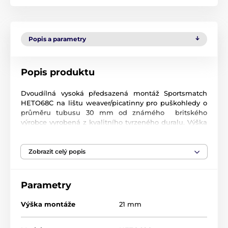
Popis a parametry
Popis produktu
Dvoudílná vysoká předsazená montáž Sportsmatch
HETO68C na lištu weaver/picatinny pro puškohledy o
průměru tubusu 30 mm od známého britského
výrobce vyrobená z kvalitního tvrzeného duralu. Výška
montáže 21 mm, montáž je vhodná pro puškohledy o
průměru objektivu cca 56 mm (tento údaj je
orientační).
Zobrazit celý popis
Parametry
Výška montáže
21 mm