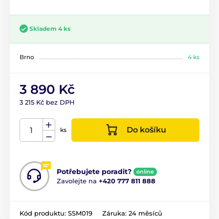
Skladem 4 ks
Brno
4 ks
3 890 Kč
3 215 Kč bez DPH
Do košíku
ks
Potřebujete poradit?
online
Zavolejte na
+420 777 811 888
Kód produktu:
SSM019
Záruka:
24 měsíců