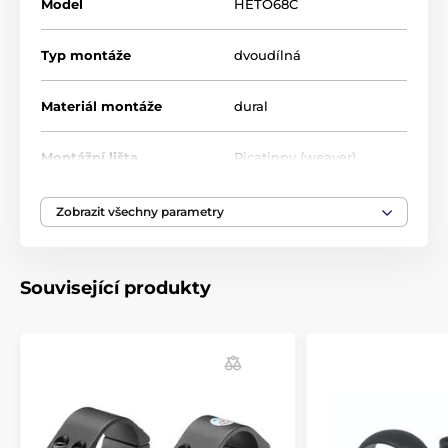
Model
HETO68C
Typ montáže
dvoudílná
Materiál montáže
dural
Montážní lišta
Picatinny (weaver)
Průměr tubusu
30 mm
Zobrazit všechny parametry
Související produkty