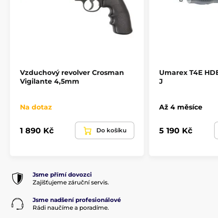
Vzduchový revolver Crosman
Umarex T4E HDB 6
Vigilante 4,5mm
J
Na dotaz
Až 4 měsíce
1 890 Kč
5 190 Kč
Do košíku
Jsme přímí dovozci
Zajišťujeme záruční servis.
Jsme nadšení profesionálové
Rádi naučíme a poradíme.