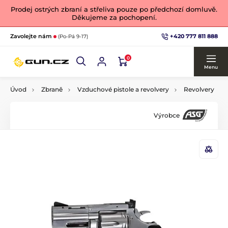
Prodej ostrých zbraní a střeliva pouze po předchozí domluvě.
Děkujeme za pochopení.
+420 777 811 888
Zavolejte nám
(Po-Pá 9-17)
0
Menu
Úvod
Zbraně
Vzduchové pistole a revolvery
Revolvery
Výrobce