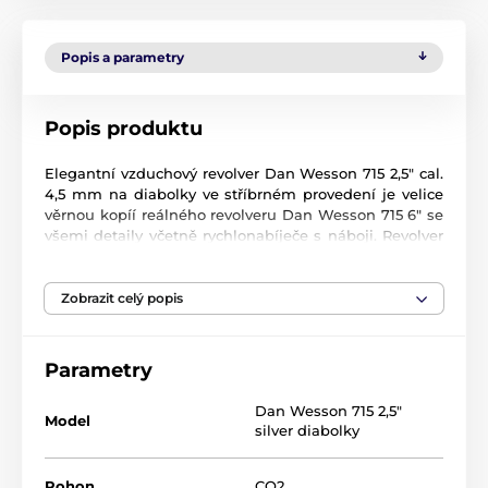
Popis a parametry
Popis produktu
Elegantní vzduchový revolver Dan Wesson 715 2,5" cal.
4,5 mm na diabolky ve stříbrném provedení je velice
věrnou kopíí reálného revolveru Dan Wesson 715 6" se
všemi detaily včetně rychlonabíječe s náboji. Revolver
nabízí masivní celokovové provedení (hmotnost 1,2kg)
a kvalitní CNC výrobu. Pažbičky jsou imitací
špičkového výrobce Hogue. Provoz na malé 12g CO2
Zobrazit celý popis
bombičky. Revolver je vyráběn ná základě licence Dan
Wesson, každá zbraň nese podpis Daniela B.
Wessona. Revolver je vybaven montážní lištou 11mm.
Parametry
Součástí balení je rychlonabíječ a 6ks nábojnic.
Dan Wesson 715 2,5"
Princip systému CO: jednorázová 12g bombička se
Model
silver diabolky
vloží vloží do zbraně a mechanickým uzavřením se
napíchne na trn. Po stisknutí spouště narazí kohout na
úderník ventilu a ventil se otevře. Tudy začíná proudit
Pohon
CO2