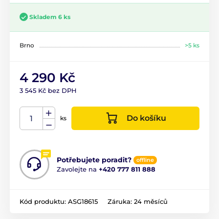
Skladem 6 ks
Brno
>5 ks
4 290 Kč
3 545 Kč bez DPH
Do košíku
ks
Potřebujete poradit?
offline
Zavolejte na
+420 777 811 888
Kód produktu:
ASG18615
Záruka:
24 měsíců