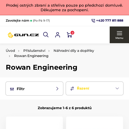
Prodej ostrých zbraní a střeliva pouze po předchozí domluvě.
Děkujeme za pochopení.
+420 777 811 888
Zavolejte nám
(Po-Pá 9-17)
0
Menu
Úvod
Příslušenství
Náhradní díly a doplňky
Rowan Engineering
Rowan Engineering
Řazení
Filtr
Zobrazujeme 1-6 z 6 produktů