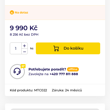
Na dotaz
9 990 Kč
8 256 Kč bez DPH
Do košíku
ks
Potřebujete poradit?
offline
Zavolejte na
+420 777 811 888
Kód produktu:
MTC022
Záruka:
24 měsíců