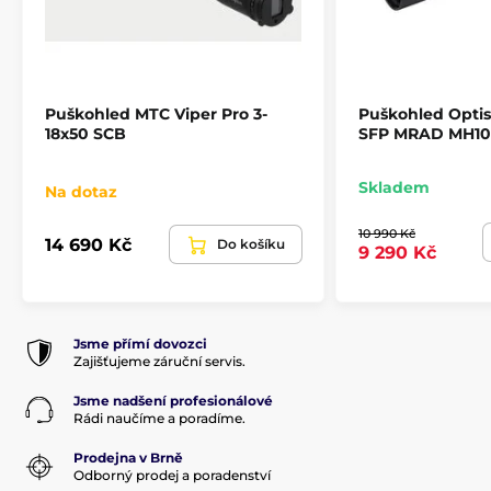
Komínky
Taktické
Krok rektifikace
0.1MRAD
Puškohled MTC Viper Pro 3-
Puškohled Optis
Oční reliéf
30mm
18x50 SCB
SFP MRAD MH10
Paralaxa
10m až nekonečno
Skladem
Na dotaz
10 990 Kč
Plněno dusíkem
ano
14 690 Kč
Do košíku
9 290 Kč
Průměr objektivu
44 mm
Jsme přímí dovozci
Průměr tubusu
30 mm
Zajišťujeme záruční servis.
Jsme nadšení profesionálové
Rozsah výškové korekce
120MOA
Rádi naučíme a poradíme.
Prodejna v Brně
Rozsah stranové
120MOA
Odborný prodej a poradenství
korekce