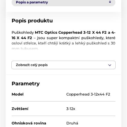
Popis a parametry
Popis produktu
Puškohledy
MTC Optics Copperhead 3-12 X 44 F2 a 4-
16 X 44 F2
– jsou super kompaktní puškohledy, které
osloví střelce, kteří chtějí krátký a lehký puškohled s 30
mm tubusem.
Copperhead je dobře vybaven a přes své malé
rozměry nepostrádá nic na vlastnostech ani čistotě
Zobrazit celý popis
pohledu. Díky úpravám click-stop v MIL (1 kliknutí = 1
cm na 100 m), ovládaných pomocí uzamykatelných,
prstem nastavitelných výškových a stranových
Parametry
komínků, je Copperhead prvním dalekohledem, který
je vybaven novým vícebodovým záměrným křížem od
Model
Copperhead 3-12x44 F2
MTC AMD2, který poskytuje řadu zaměřovacích bodů
proti trajektorii a vylepšené referenční body větru.
Záměrný kříž AMD2 namontovaný na Copperhead –
Zvětšení
3-12x
má centrální nitkový kříž, který lze červeně osvětlit na
jednu ze šesti úrovní jasu, aby vyhovoval jakémukoli
scénáři osvětlení. 30mm tubus byl sladěn s vysoce
Ohnisková rovina
Druhá