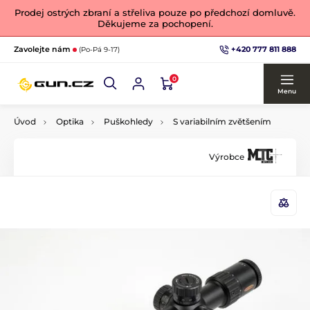
Prodej ostrých zbraní a střeliva pouze po předchozí domluvě.
Děkujeme za pochopení.
+420 777 811 888
Zavolejte nám
(Po-Pá 9-17)
0
Menu
Úvod
Optika
Puškohledy
S variabilním zvětšením
Výrobce