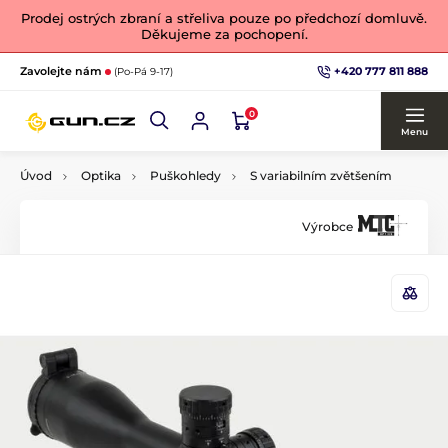
Prodej ostrých zbraní a střeliva pouze po předchozí domluvě.
Děkujeme za pochopení.
+420 777 811 888
Zavolejte nám
(Po-Pá 9-17)
0
Menu
Úvod
Optika
Puškohledy
S variabilním zvětšením
Výrobce