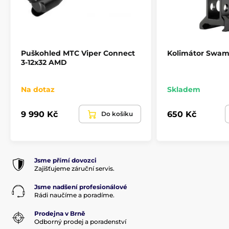
úpravy). Puškohledy jsou plněny dusíkem
zabraňující zamlžování čoček, jsou
mrazuvzdorné, voděodolné a obsahují krytky
Paralaxa
10y - nekonečno
okuláru o objektivu.
Puškohledy MTC Viper Pro nejsou vyráběny ve
Plněno dusíkem
ano
Puškohled MTC Viper Connect
Kolimátor Swam
spolupráci s Optisanem. Puškohledy MTC –
3-12x32 AMD
navrženo střelci pro střelce! Jsme přímí dovozci
Průměr objektivu
50 mm
puškohledů MTC a zajišťujeme jejich záruční a
pozáruční servis.
Na dotaz
Skladem
Průměr tubusu
30 mm
9 990 Kč
650 Kč
Do košíku
Jsme přímí dovozci
Zajišťujeme záruční servis.
Jsme nadšení profesionálové
Rádi naučíme a poradíme.
Prodejna v Brně
Odborný prodej a poradenství