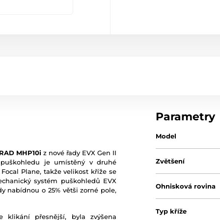
Parametry
Model
MRAD MHP10i
z nové řady EVX Gen II
Zvětšení
ž puškohledu je umístěný v druhé
ocal Plane, takže velikost kříže se
mechanický systém puškohledů EVX
Ohnisková rovina
y nabídnou o 25% větši zorné pole,
Typ kříže
likání přesnější, byla zvýšena