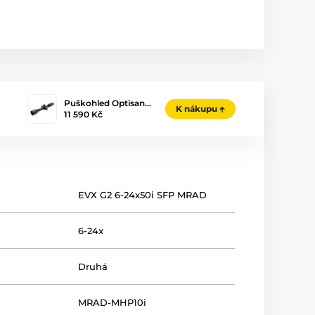
Puškohled Optisan…
K nákupu
11 590 Kč
EVX G2 6-24x50i SFP MRAD
6-24x
Druhá
MRAD-MHP10i