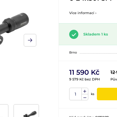
Více informací ›
Skladem 1 ks
Brno
11 590 Kč
12
9 579 Kč bez DPH
Pův
ks