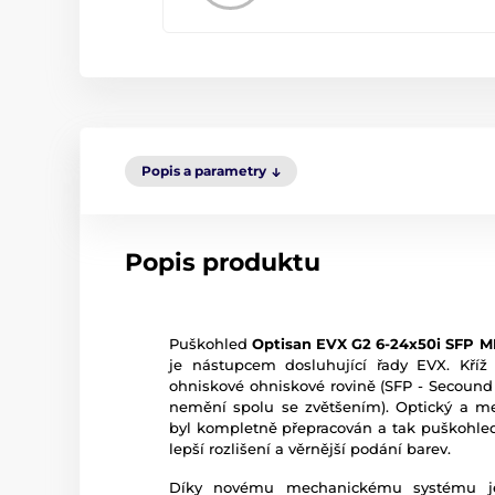
Popis a parametry
Popis produktu
Puškohled
Optisan EVX G2 6-24x50i SFP 
je nástupcem dosluhující řady EVX. Kří
ohniskové ohniskové rovině (SFP - Secound F
nemění spolu se zvětšením). Optický a 
byl kompletně přepracován a tak puškohled
lepší rozlišení a věrnější podání barev.
Díky novému mechanickému systému je k