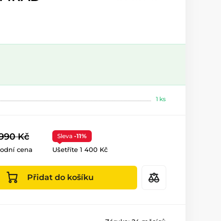
1 ks
 990 Kč
Sleva
-11%
odní cena
Ušetříte 1 400 Kč
Přidat do košíku