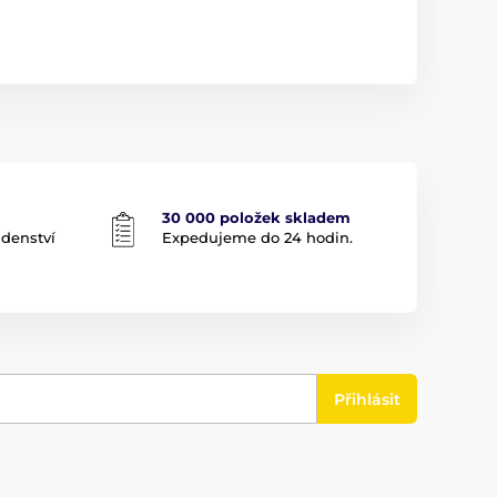
88,9 - 96,5mm
10y - nekonečno
ano
50 mm
Sleva
-18%
30 mm
pupily
2,75mm
ektivu
58mm