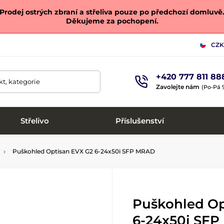
Prodej ostrých zbraní a střeliva pouze po předchozí domluvě
Děkujeme za pochopení.
CZK
+420 777 811 88
t, kategorie
Zavolejte nám
(Po-Pá 9
Střelivo
Příslušenství
Puškohled Optisan EVX G2 6-24x50i SFP MRAD
Puškohled Op
6-24x50i SF