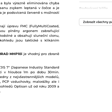
a byla výrazně eliminována chyba
isanu zvykem leptaná v čočce a je
Podsvícení kříže
a je podsvícená červeně s možností
ED Glass
Zobrazit všechny 
jí úpravu FMC (FullyMultiCoated,
sou plněny argonem zabraňující
Zorné pole
odolné a obsahují sluneční clonu,
kohledu jsou taktické s klikáním
Antireflexní vrstva
 MRAD MHP10i
je vhodný pro zbraně
Délka
JIS 7" (Japanese Industry Standard
osti v hloubce 1m po dobu 30min.
Dioptrická korekc
edny z nejvšestrannějších modelů,
, PCP vzduchovky, malorážky ale i
Hmotnost
kohledů Optisan už od roku 2009 a
.
Komínky
Krok rektifikace