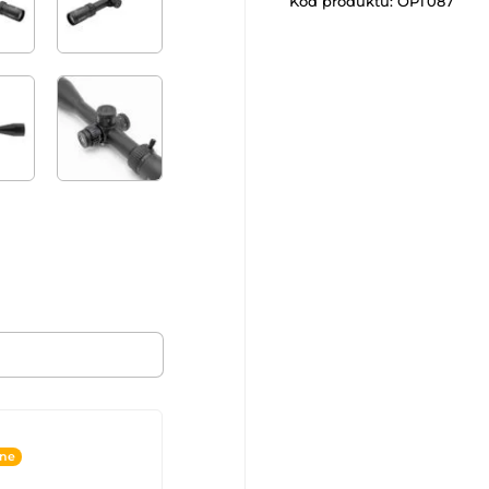
Kód produktu:
OPT087
ine