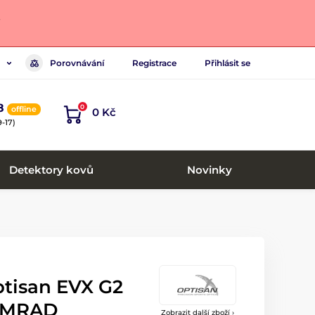
.
Porovnávání
Registrace
Přihlásit se
8
0
offline
0 Kč
-17)
Detektory kovů
Novinky
tisan EVX G2
P MRAD
Zobrazit další zboží ›