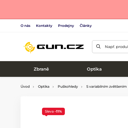
O nás
Kontakty
Prodejny
Články
Např. produk
Zbraně
Optika
Úvod
Optika
Puškohledy
S variabilním zvětšením
Sleva
-11%