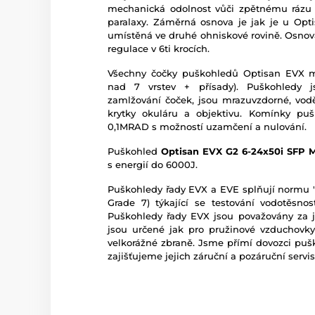
mechanická odolnost vůči zpětnému rázu 
paralaxy. Záměrná osnova je jak je u Opt
umístěná ve druhé ohniskové rovině. Osnov
regulace v 6ti krocích.
Všechny čočky puškohledů Optisan EVX ma
nad 7 vrstev + přísady). Puškohledy j
zamlžování čoček, jsou mrazuvzdorné, vodě
krytky okuláru a objektivu. Komínky puš
0,1MRAD s možností uzamčení a nulování.
Puškohled
Optisan EVX G2 6-24x50i SFP
s energií do 6000J.
Puškohledy řady EVX a EVE splňují normu "
Grade 7) týkající se testování vodotěsn
Puškohledy řady EVX jsou považovány za j
jsou určené jak pro pružinové vzduchovky
velkorážné zbraně. Jsme přímí dovozci puš
zajišťujeme jejich záruční a pozáruční servis