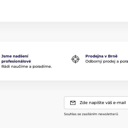
Oční reliéf
Paralaxa
Plněno dusíkem
Průměr objektivu
íbenější produkty
Sleva
-33%
Průměr tubusu
Velikost výstupní 
Vnější průměr obj