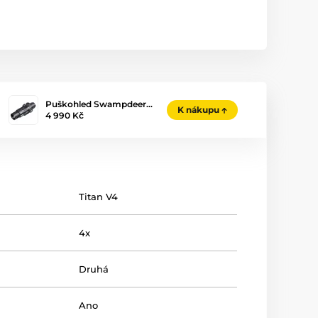
Puškohled Swampdeer…
K nákupu
4 990 Kč
Titan V4
4x
Druhá
Ano