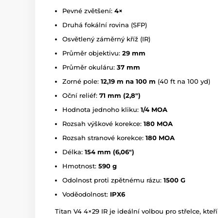
Pevné zvětšení:
4×
Druhá fokální rovina (SFP)
Osvětlený záměrný kříž (IR)
Průměr objektivu:
29 mm
Průměr okuláru:
37 mm
Zorné pole:
12,19 m na 100 m
(40 ft na 100 yd)
Oční reliéf:
71 mm (2,8")
Hodnota jednoho kliku:
1/4 MOA
Rozsah výškové korekce:
180 MOA
Rozsah stranové korekce:
180 MOA
Délka:
154 mm (6,06")
Hmotnost:
590 g
Odolnost proti zpětnému rázu:
1500 G
Voděodolnost:
IPX6
Titan V4 4×29 IR je ideální volbou pro střelce, kt