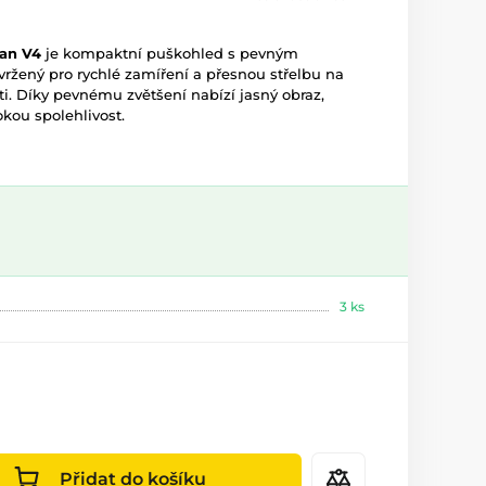
an V4
je kompaktní puškohled s pevným
avržený pro rychlé zamíření a přesnou střelbu na
ti. Díky pevnému zvětšení nabízí jasný obraz,
kou spolehlivost.
3 ks
Přidat do košíku