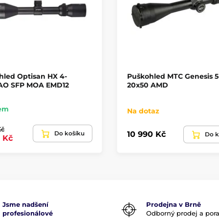
hled Optisan HX 4-
Puškohled MTC Genesis 5
AO SFP MOA EMD12
20x50 AMD
em
Na dotaz
Kč
Do košíku
10 990 Kč
Do k
 Kč
Jsme nadšení
Prodejna v Brně
profesionálové
Odborný prodej a por