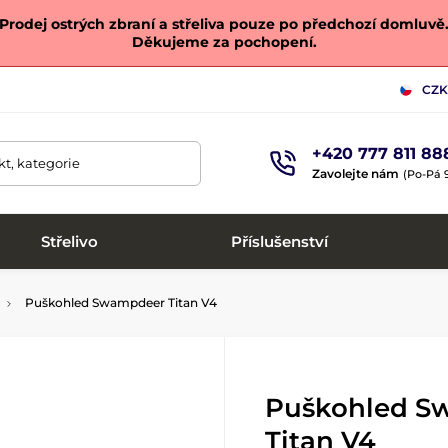
Prodej ostrých zbraní a střeliva pouze po předchozí domluvě
Děkujeme za pochopení.
CZK
+420 777 811 88
t, kategorie
Zavolejte nám
(Po-Pá 9
Střelivo
Příslušenství
Puškohled Swampdeer Titan V4
Puškohled S
Titan V4