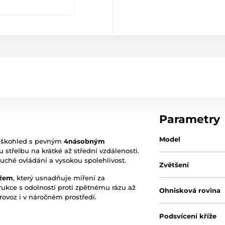
Parametry
Model
uškohled s pevným
4násobným
 střelbu na krátké až střední vzdálenosti.
uché ovládání a vysokou spolehlivost.
Zvětšení
ížem
, který usnadňuje míření za
ukce s odolností proti zpětnému rázu až
Ohnisková rovina
provoz i v náročném prostředí.
Podsvícení kříže