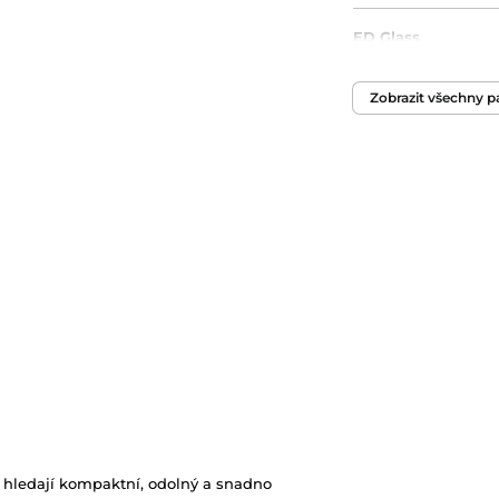
ED Glass
Dioptrická korekc
Zobrazit všechny 
Hmotnost
Průměr objektivu
eří hledají kompaktní, odolný a snadno