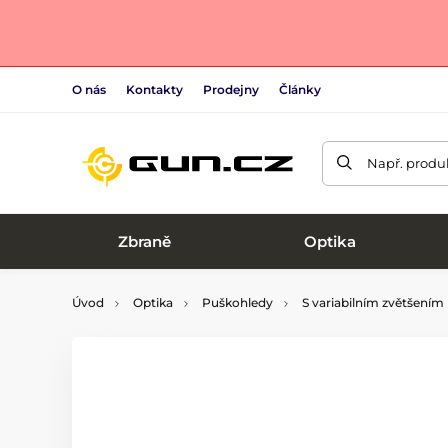
O nás
Kontakty
Prodejny
Články
Např. produk
Zbraně
Optika
Úvod
Optika
Puškohledy
S variabilním zvětšením
Nejoblíbenější produkty