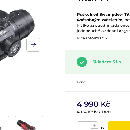
Puškohled Swampdeer Tit
4násobným zvětšením
, n
krátké až střední vzdálenos
jednoduché ovládání a vyso
Více informací ›
Skladem 3 ks
Brno
4 990 Kč
4 124 Kč bez DPH
ks