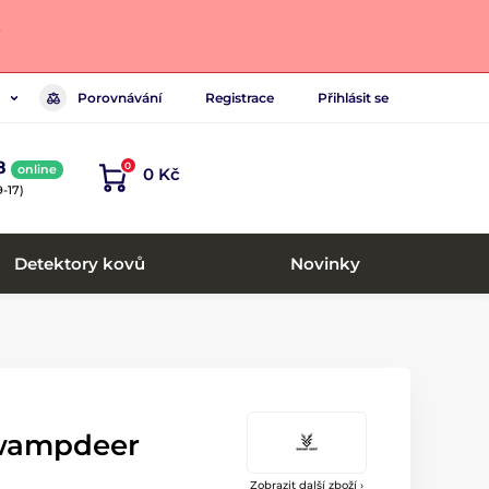
.
Porovnávání
Registrace
Přihlásit se
8
0
online
0 Kč
-17)
Detektory kovů
Novinky
wampdeer
Zobrazit další zboží ›