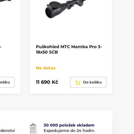
-
Puškohled MTC Mamba Pro 3-
Sw
18x50 SCB
ka
Na dotaz
Sk
11 690 Kč
19
ošíku
Do košíku
30 000 položek skladem
adenství
Expedujeme do 24 hodin.