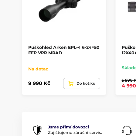
Puškohled Arken EPL-4 6-24×50
Puško
FFP VPR MRAD
12X40
Sklad
Na dotaz
5 990 
9 990 Kč
Do košíku
4 990
Jsme přímí dovozci
Zajišťujeme záruční servis.