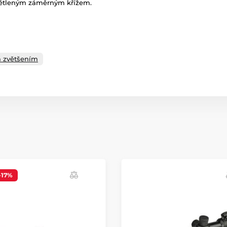
větleným záměrným křížem.
m zvětšením
-17%