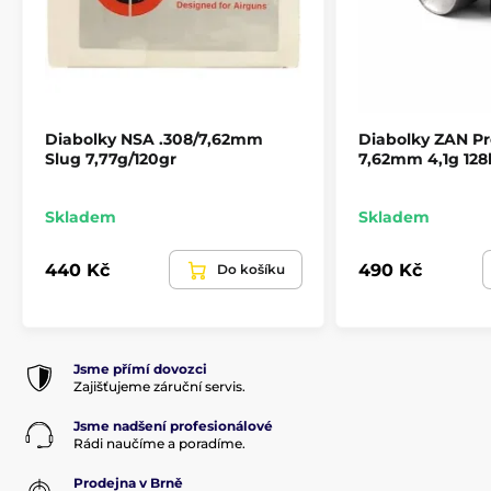
Střelivo
Diabolky a broky
Diabolky NSA .308/7,62mm
Diabolky ZAN Pro
Slug 7,77g/120gr
7,62mm 4,1g 128
Skladem
Skladem
440 Kč
490 Kč
Do košíku
Jsme přímí dovozci
Zajišťujeme záruční servis.
Jsme nadšení profesionálové
Rádi naučíme a poradíme.
Prodejna v Brně