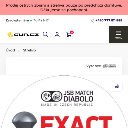
Prodej ostrých zbraní a střeliva pouze po předchozí domluvě.
Děkujeme za pochopení.
+420 777 811 888
Zavolejte nám
(Po-Pá 9-17)
0
Menu
Úvod
Střelivo
Výrobce