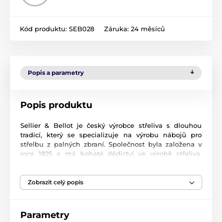
Kód produktu:
SEB028
Záruka:
24 měsíců
Popis a parametry
Popis produktu
Sellier & Bellot je český výrobce střeliva s dlouhou
tradicí, který se specializuje na výrobu nábojů pro
střelbu z palných zbraní. Společnost byla založena v
roce 1825 a má bohaté dědictví ve výrobě střeliva.
Jejich produkty jsou známé pro kvalitu, spolehlivost a
inovaci v oblasti balistiky.
Zobrazit celý popis
Sellier & Bellot vyrábí širokou škálu střeliva pro různé
typy zbraní, včetně sportovního střeliva, loveckého
střeliva a střeliva pro vojenské a policejní účely. Jejich
Parametry
produkty jsou často používány střelci, lovci a