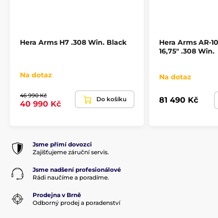
Hera Arms H7 .308 Win. Black
Hera Arms AR-10
16,75" .308 Win.
Na dotaz
Na dotaz
46 990 Kč
Do košíku
81 490 Kč
40 990 Kč
Jsme přímí dovozci
Zajišťujeme záruční servis.
Jsme nadšení profesionálové
Rádi naučíme a poradíme.
Prodejna v Brně
Odborný prodej a poradenství