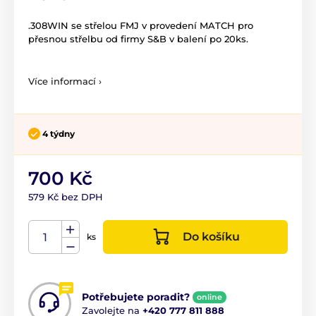
.308WIN se střelou FMJ v provedení MATCH pro
přesnou střelbu od firmy S&B v balení po 20ks.
Více informací ›
4 týdny
700 Kč
579 Kč bez DPH
Do košíku
ks
Potřebujete poradit?
online
Zavolejte na
+420 777 811 888