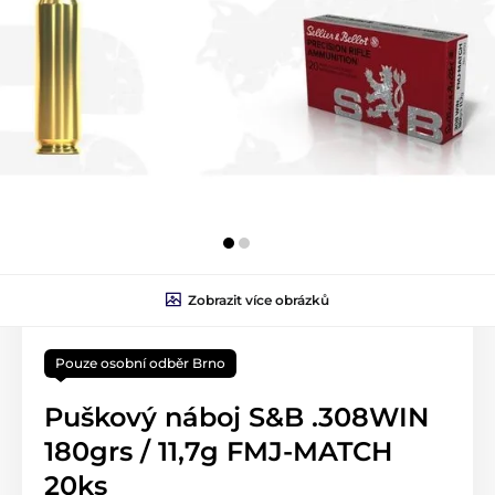
Zobrazit více obrázků
Pouze osobní odběr Brno
Puškový náboj S&B .308WIN
180grs / 11,7g FMJ-MATCH
20ks