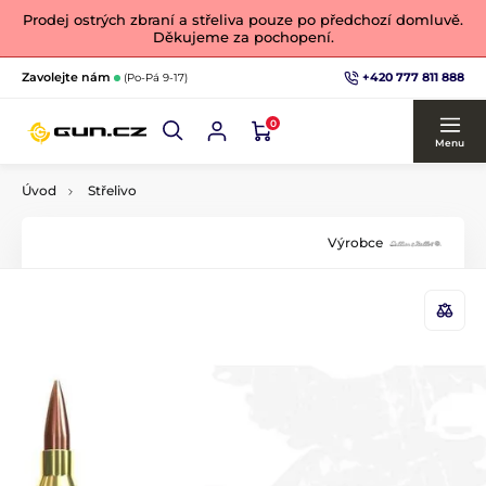
Prodej ostrých zbraní a střeliva pouze po předchozí domluvě.
Děkujeme za pochopení.
+420 777 811 888
Zavolejte nám
(Po-Pá 9-17)
0
Menu
Úvod
Střelivo
Výrobce