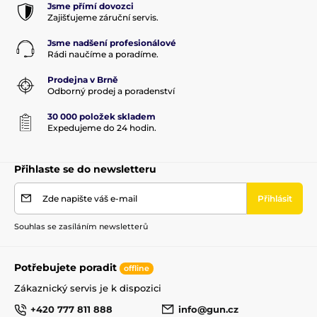
Jsme přímí dovozci
Zajišťujeme záruční servis.
Jsme nadšení profesionálové
Rádi naučíme a poradíme.
Prodejna v Brně
Odborný prodej a poradenství
30 000 položek skladem
Expedujeme do 24 hodin.
Přihlaste se do newsletteru
Zde napište váš e-mail
Přihlásit
Souhlas se zasíláním newsletterů
Potřebujete poradit
offline
Zákaznický servis je k dispozici
+420 777 811 888
info@gun.cz