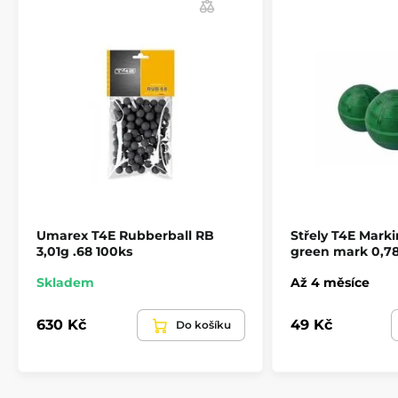
Umarex T4E Rubberball RB
Střely T4E Mark
3,01g .68 100ks
green mark 0,78 
Skladem
Až 4 měsíce
630 Kč
49 Kč
Do košíku