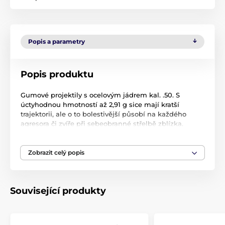
Popis a parametry
Popis produktu
Gumové projektily s ocelovým jádrem kal. .50. S
úctyhodnou hmotností až 2,91 g sice mají kratší
trajektorii, ale o to bolestivější působí na každého
agresora či zvíře při sebeobranné střelbě zblízka.
Zobrazit celý popis
Produkt je zařazen v kategoriích
Střelivo
Střelivo T4E
Související produkty