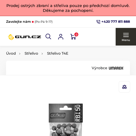
Prodej ostrých zbraní a střeliva pouze po předchozí domluvě.
Děkujeme za pochopení.
+420 777 811 888
Zavolejte nám
(Po-Pá 9-17)
0
Menu
Úvod
Střelivo
Střelivo T4E
Výrobce