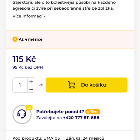
trajektorii, ale o to bolestivější působí na každého
agresora či zvíře při sebeobranné střelbě zblízka.
Více informací ›
Až 4 měsíce
115 Kč
95 Kč bez DPH
Do košíku
ks
Potřebujete poradit?
offline
Zavolejte na
+420 777 811 888
Kód produktu:
UMA103
Záruka:
24 měsíců