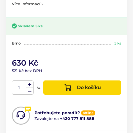
Více informací ›
Skladem 5 ks
Brno
5 ks
630 Kč
521 Kč bez DPH
Do košíku
ks
Potřebujete poradit?
offline
Zavolejte na
+420 777 811 888