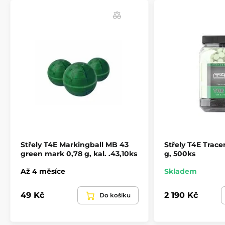
Střely T4E Markingball MB 43
Střely T4E Tracer
green mark 0,78 g, kal. .43,10ks
g, 500ks
Až 4 měsíce
Skladem
49 Kč
2 190 Kč
Do košíku