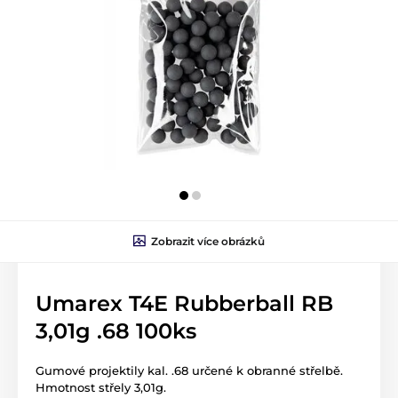
Zobrazit více obrázků
Umarex T4E Rubberball RB
3,01g .68 100ks
Gumové projektily kal. .68 určené k obranné střelbě.
Hmotnost střely 3,01g.