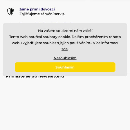
Jsme přímí dovozci
Zajišťujeme záruční servis.
Jsme nadšení profesionálové
Rádi naučíme a poradíme.
Na vašem soukromí nám záleží
Tento web používá soubory cookie. Dalším procházením tohoto
Prodejna v Brně
webu vyjadřujete souhlas s jejich používáním.. Více informací
Odborný prodej a poradenství
zde
.
30 000 položek skladem
Nesouhlasím
Expedujeme do 24 hodin.
Souhlasím
Přihlaste se do newsletteru
Zde napište váš e-mail
Přihlásit
Souhlas se zasíláním newsletterů
Potřebujete poradit
offline
Zákaznický servis je k dispozici