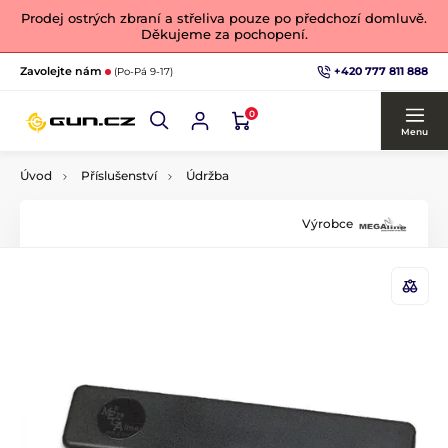
Prodej ostrých zbraní a střeliva pouze po předchozí domluvě.
Děkujeme za pochopení.
+420 777 811 888
Zavolejte nám
(Po-Pá 9-17)
0
Menu
Úvod
Příslušenství
Údržba
Výrobce