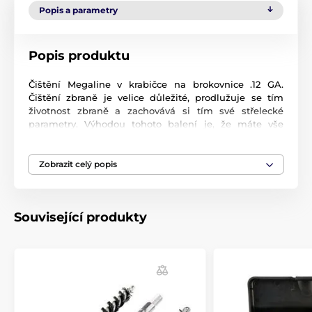
Popis a parametry
Popis produktu
Čištění Megaline v krabičce na brokovnice .12 GA.
Čištění zbraně je velice důležité, prodlužuje se tím
životnost zbraně a zachovává si tím své střelecké
parametry. Výhodou tohoto balení je, že máte vše
pohromadě a nedojde k případným ztrátám
jednotlivých částí.
Zobrazit celý popis
Balení obsahuje:
- tři dřevěné tyčinky o celkové délce 88cm (i s
vytěrákem na konci)
Související produkty
- ocelový kartáček pro hrubé nečistoty
- měkký kartáček pro dočištění
- filcovou násadku pro nanesení oleje do hlavně