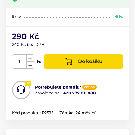
Brno
>5 ks
290 Kč
240 Kč bez DPH
Do košíku
ks
Potřebujete poradit?
offline
Zavolejte na
+420 777 811 888
Kód produktu:
P2595
Záruka:
24 měsíců