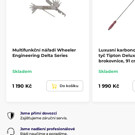
Multifunkční nářadí Wheeler
Luxusní karbono
Engineering Delta Series
tyč Tipton Delu
brokovnice, 91 
Skladem
Skladem
1 190 Kč
1 990 Kč
Do košíku
Jsme přímí dovozci
Zajišťujeme záruční servis.
Jsme nadšení profesionálové
Rádi naučíme a poradíme.