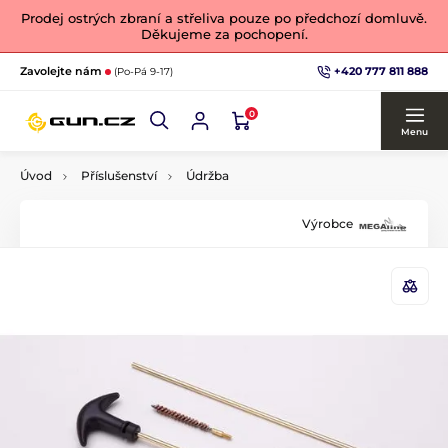
Prodej ostrých zbraní a střeliva pouze po předchozí domluvě.
Děkujeme za pochopení.
+420 777 811 888
Zavolejte nám
(Po-Pá 9-17)
0
Menu
Úvod
Příslušenství
Údržba
Výrobce