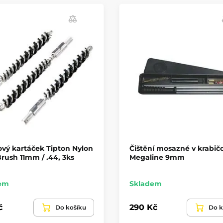
vý kartáček Tipton Nylon
Čištění mosazné v krabič
rush 11mm / .44, 3ks
Megaline 9mm
em
Skladem
č
290 Kč
Do košíku
Do k