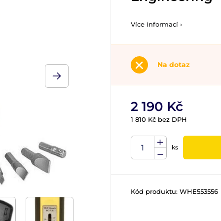
Více informací ›
Na dotaz
2 190 Kč
1 810 Kč bez DPH
ks
Kód produktu:
WHE553556