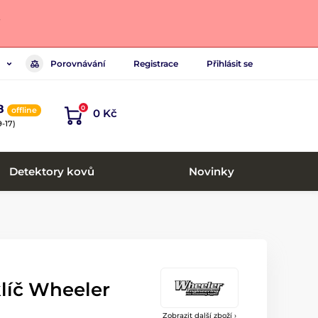
.
Porovnávání
Registrace
Přihlásit se
8
0
offline
0 Kč
-17)
Detektory kovů
Novinky
líč Wheeler
Zobrazit další zboží ›