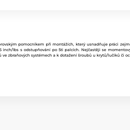
rovským pomocníkem při montážích, který usnadňuje práci zejmé
5 inch/lbs s odstupňování po 5ti palcích. Nejčastěji se momentov
ů ve zbraňových systémech a k dotažení šroubů u krytů/lučíků či o