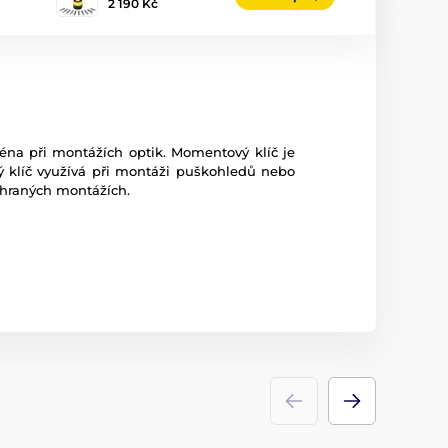
2 190 Kč
na při montážích optik. Momentový klíč je
ý klíč využívá při montáži puškohledů nebo
chraných montážích.