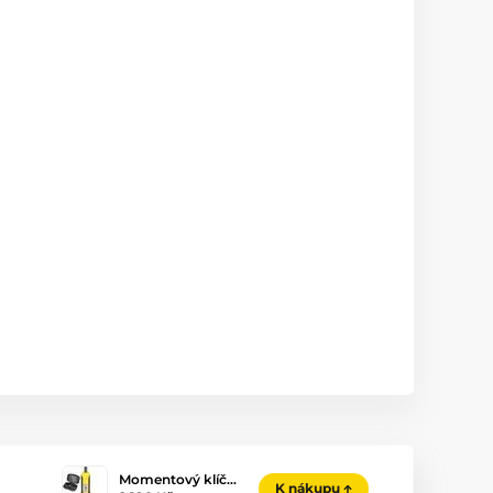
Momentový klíč…
K nákupu