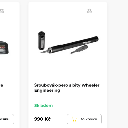
ce
Šroubovák-pero s bity Wheeler
Di
Engineering
Wh
Skladem
Na
990 Kč
2 
ošíku
Do košíku