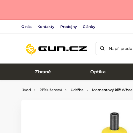
O nás
Kontakty
Prodejny
Články
Např. produk
Zbraně
Optika
Úvod
Příslušenství
Údržba
Momentový klíč Wheel