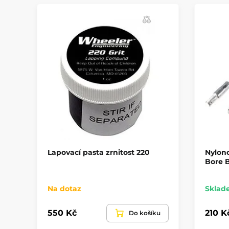
Lapovací pasta zrnitost 220
Nylono
Bore B
Na dotaz
Sklad
550 Kč
210 K
Do košíku