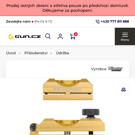
Prodej ostrých zbraní a střeliva pouze po předchozí domluvě.
Děkujeme za pochopení.
+420 777 811 888
Zavolejte nám
(Po-Pá 9-17)
0
Menu
Úvod
Příslušenství
Údržba
Výrobce