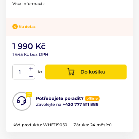
Více informací ›
Na dotaz
1 990 Kč
1 645 Kč bez DPH
Do košíku
ks
Potřebujete poradit?
offline
Zavolejte na
+420 777 811 888
Kód produktu:
WHE119050
Záruka:
24 měsíců