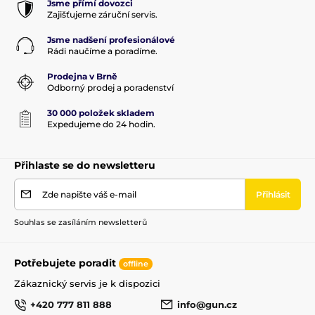
Jsme přímí dovozci
Zajišťujeme záruční servis.
Jsme nadšení profesionálové
Rádi naučíme a poradíme.
Prodejna v Brně
Odborný prodej a poradenství
30 000 položek skladem
Expedujeme do 24 hodin.
Přihlaste se do newsletteru
Zde napište váš e-mail
Přihlásit
Souhlas se zasíláním newsletterů
Potřebujete poradit
offline
Zákaznický servis je k dispozici
+420 777 811 888
info@gun.cz