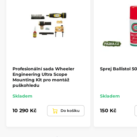
nastavení zůstane shodné. Takto si zajistíte
kolmost záměrného kříže ke zbrani, což je velmi
důležité, aby se vám bod zásahu nepohyboval
na stranu při střelbě a byl shodný i při výškové a
stranové korekci.
Pozor dávejte u některých puškohledů, pokud
budete dávat vodováhu na krytku korekčního
točítka, tak to nemusí vždy být shodné s
vodorovnou linkou záměrného kříže. U
některých puškohledů (např Meopta) jsou
rozdíly docela markantní. Takže je lepší vycházet
Profesionální sada Wheeler
Sprej Ballistol 5
při porovnávání s plochou základnou pod
Engineering Ultra Scope
centrálním seřizovacím členem puškohledu, ten
Mounting Kit pro montáž
už zpravidla bývá zarovnaný s křížem (i když to
puškohledu
také nebývá pravidlem, ale odchylky jsou
menší).
Skladem
Skladem
10 290 Kč
150 Kč
Do košíku