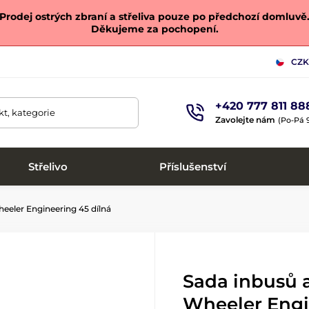
Prodej ostrých zbraní a střeliva pouze po předchozí domluvě
Děkujeme za pochopení.
CZK
+420 777 811 88
t, kategorie
Zavolejte nám
(Po-Pá 9
Střelivo
Příslušenství
eeler Engineering 45 dílná
Sada inbusů 
Wheeler Engi