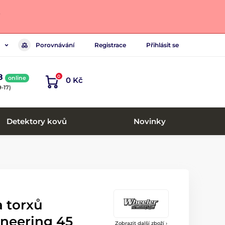
.
Porovnávání
Registrace
Přihlásit se
8
0
online
0 Kč
-17)
Detektory kovů
Novinky
a torxů
neering 45
Zobrazit další zboží ›