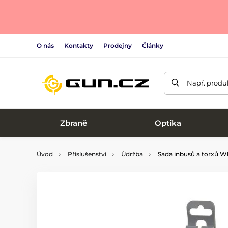
O nás
Kontakty
Prodejny
Články
Např. produk
Zbraně
Optika
Úvod
Příslušenství
Údržba
Sada inbusů a torxů Wh