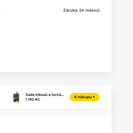
9
Záruka:
24 měsíců
Sada inbusů a torxů…
K nákupu
1 190 Kč