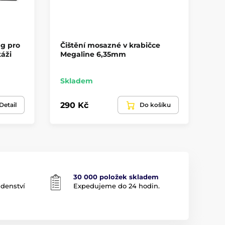
g pro
Čištění mosazné v krabičce
Br
táži
Megaline 6,35mm
Bo
Skladem
Sk
290 Kč
24
Detail
Do košíku
30 000 položek skladem
adenství
Expedujeme do 24 hodin.