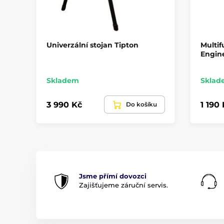
Univerzální stojan Tipton
Multif
Engine
Skladem
Sklad
3 990 Kč
1 190
Do košíku
Jsme přímí dovozci
Zajišťujeme záruční servis.