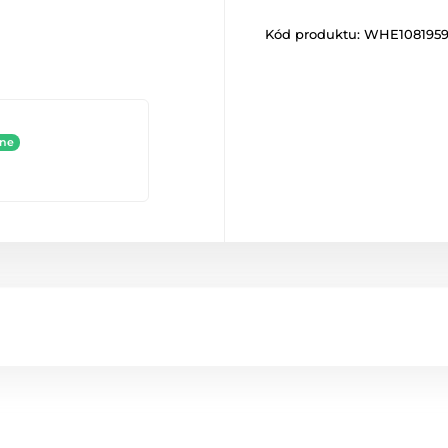
Kód produktu:
WHE108195
ine