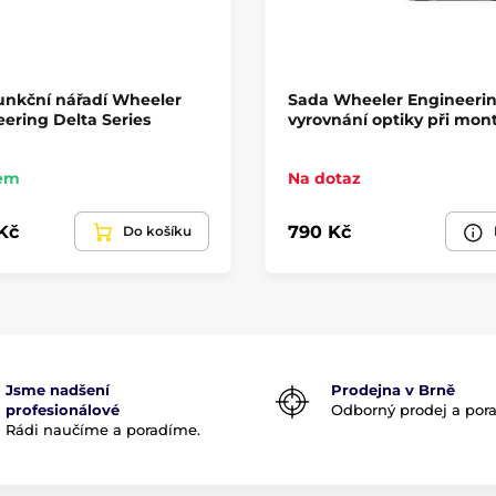
unkční nářadí Wheeler
Sada Wheeler Engineerin
ering Delta Series
vyrovnání optiky při mon
em
Na dotaz
 Kč
790 Kč
Do košíku
Jsme nadšení
Prodejna v Brně
profesionálové
Odborný prodej a por
Rádi naučíme a poradíme.