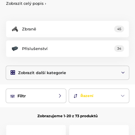
vycházející z AR-15 ale používající střelivo 9 mm Luger.
Zobrazit celý popis
›
Kulovnice H6 v .308 Win. a novinka H7 v ráži .223 Rem.
Zbraně typu AR jsou kompletně vyráběny v Německu a
všechny produkty této značky se tak vyznačují typickou
vysokou úrovní zpracování.
Zbraně
45
Příslušenství
34
Zobrazit další kategorie
Řazení
Filtr
Zobrazujeme 1-20 z 73 produktů