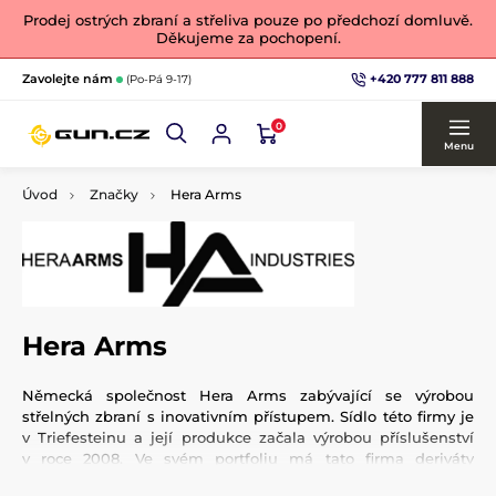
Prodej ostrých zbraní a střeliva pouze po předchozí domluvě.
Děkujeme za pochopení.
+420 777 811 888
Zavolejte nám
(Po-Pá 9-17)
0
Menu
Úvod
Značky
Hera Arms
Hera Arms
Německá společnost Hera Arms zabývající se výrobou
střelných zbraní s inovativním přístupem. Sídlo této firmy je
v Triefesteinu a její produkce začala výrobou příslušenství
v roce 2008. Ve svém portfoliu má tato firma deriváty
poloautomatických zbraní AR-15/AR-10, pistolové karabiny