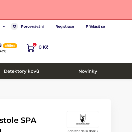
.
Porovnávání
Registrace
Přihlásit se
8
0
offline
0 Kč
-17)
Detektory kovů
Novinky
stole SPA
m
Zobrazit další zboží ›