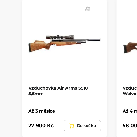
Vzduchovka Air Arms S510
Vzduc
5,5mm
Wolver
Až 3 měsíce
Až 4 
27 900 Kč
58 00
Do košíku