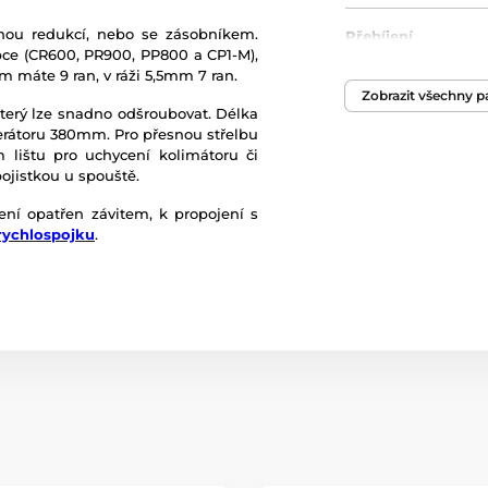
nou redukcí, nebo se zásobníkem.
Přebíjení
obce (CR600, PR900, PP800 a CP1-M),
m máte 9 ran, v ráži 5,5mm 7 ran.
Výkon
Zobrazit všechny 
erý lze snadno odšroubovat. Délka
rátoru 380mm. Pro přesnou střelbu
Délka
lištu pro uchycení kolimátoru či
ojistkou u spouště.
Délka hlavně
 není opatřen závitem, k propojení s
rychlospojku
.
Energie
Hmotnost
Kapacita zásobník
Manometr
Mířidla