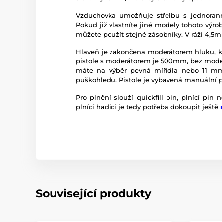
Vzduchovka umožňuje střelbu s jednoran
Pokud již vlastníte jiné modely tohoto výr
můžete použít stejné zásobníky. V ráži 4,5m
Hlaveň je zakončena moderátorem hluku, kt
pistole s moderátorem je 500mm, bez mode
máte na výběr pevná mířidla nebo 11 mm 
puškohledu. Pistole je vybavená manuální p
Pro plnění slouží quickfill pin, plnící pin
plnící hadicí je tedy potřeba dokoupit ještě
Související produkty