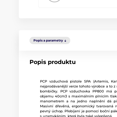
Popis a parametry
Popis produktu
PCP vzduchová pistole SPA (Artemis, Ka
nejprodávanější verze tohoto výrobce a to z
bombičky. PCP vzduchovka PP800 má po
objemu 40cm3 s maximálním plnícím tlak
manometrem a na jedno naplnění dá pist
Masivní dřevěná, ergonomický tvarovaná ru
pevný úchop. Přebíjení je pomocí boční pá
s uzamykáním, která byla také vylepšená.