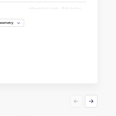
přímotažný závěr - Bolt Action
19 J
parametry
380 mm
238 mm
19 J
970 g
u
7 ran
Ano
Ano