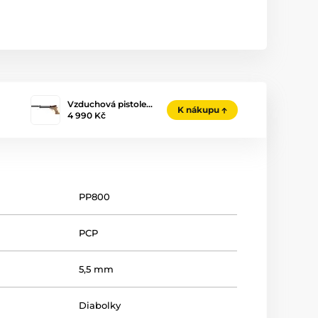
Vzduchová pistole…
K nákupu
4 990 Kč
PP800
PCP
5,5 mm
Diabolky