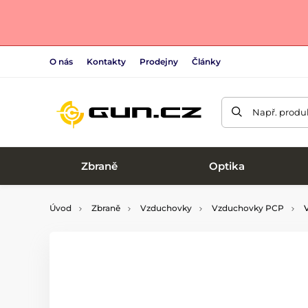
O nás
Kontakty
Prodejny
Články
Např. produk
Zbraně
Optika
Úvod
Zbraně
Vzduchovky
Vzduchovky PCP
V