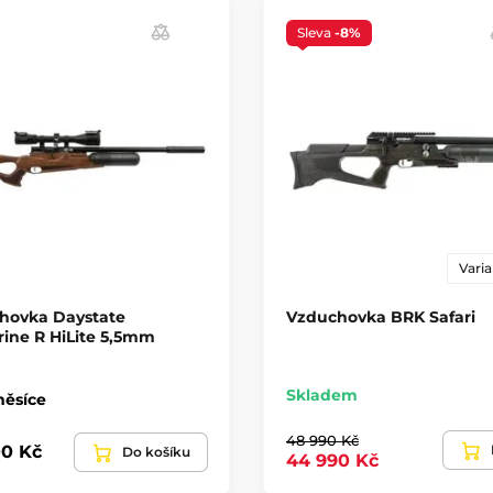
Sleva
-8%
Montážní lišta
Objem kartuše
Materiál pažby
Maximální plnící tl
Varia
Quickfill
hovka Daystate
Vzduchovka BRK Safari
Regulátor
ine R HiLite 5,5mm
Kategorie zbraně
Skladem
měsíce
48 990 Kč
Režim střelby
0 Kč
Do košíku
44 990 Kč