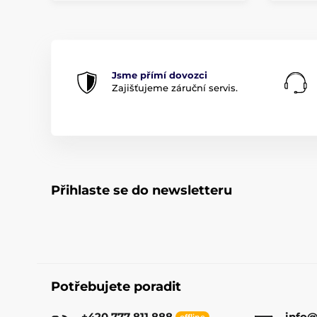
Jsme přímí dovozci
Zajišťujeme záruční servis.
Přihlaste se do newsletteru
Potřebujete poradit
+420 777 811 888
info@