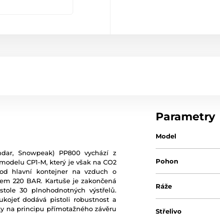
Parametry
Model
ndar, Snowpeak) PP800 vychází z
Pohon
 modelu CP1-M, který je však na CO2
d hlavní kontejner na vzduch o
em 220 BAR. Kartuše je zakončená
Ráže
ole 30 plnohodnotných výstřelů.
kojeť dodává pistoli robustnost a
ky na principu přímotažného závěru
Střelivo