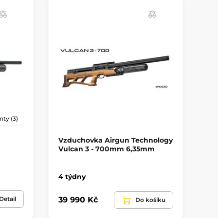
11 mm
40 cm3
Buk
ak
220 BAR
nty (3)
Ano
Vzduchovka Airgun Technology
Vz
Ano
Vulcan 3 - 700mm 6,35mm
4,
D
4 týdny
Na
Opakovací
Detail
39 990 Kč
7 
Do košíku